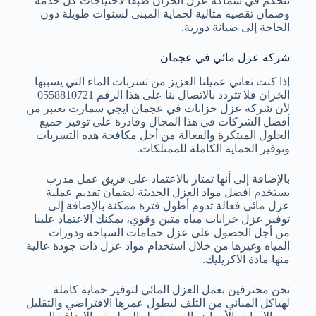
تتحكم في سماكة عزل الخزان طبقا لاحتياجات كل خدمة
وضمان تقضيه مثالية لحماية المبنى لسنوات طويلة دون
الحاجة إلى صيانة دورية.
شركة عزل مائي في عجمان
إذا كنت تعاني عميلنا العزيز من تسربات الماء التي يسببها
الخزان فلا تتردد بالاتصال بنا على هذا الرقم
0558810721
لأن شركة عزل خزانات في عجمان
ايجي سمارت
تعتبر من
أفضل الشركات في هذا المجال وقادرة على توفير جميع
الحلول المبتكرة والفعالة من أجل مكافحة هذه التسربات
وتوفير الحماية الكاملة للممتلكات.
بالإضافة إلى أنها تمتاز بالاعتماد على فريق عمل مدرب
يستخدم افضل مواد العزل الحديثة لضمان تقديم عملية
عزل مائي فعالة تدوم أطول فترة ممكنة بالإضافة إلى
توفير عزل خزانات مياه متين وقوي، يمكنك الاعتماد علينا
من أجل الحصول على عزل حمامات السباحة ودورات
المياه وغيرها من خلال استخدام مواد عزل ذات جودة عالية
منها مادة الاكريليك.
نحن محترفين بعمل العزل المائي لتوفير حماية كاملة
لهياكل المباني من التلف ليطول عمرها الافتراضي والتقليل