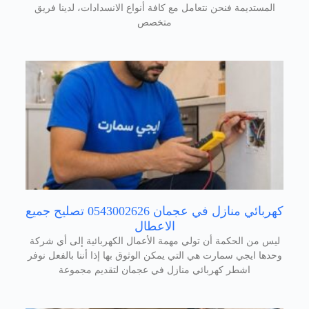
المستديمة فنحن نتعامل مع كافة أنواع الانسدادات، لدينا فريق
متخصص
كهربائي منازل في عجمان 0543002626 تصليح جميع
الاعطال
ليس من الحكمة أن تولي مهمة الأعمال الكهربائية إلى أي شركة
وحدها ايجي سمارت هي التي يمكن الوثوق بها إذا أننا بالفعل نوفر
اشطر كهربائي منازل في عجمان لتقديم مجموعة