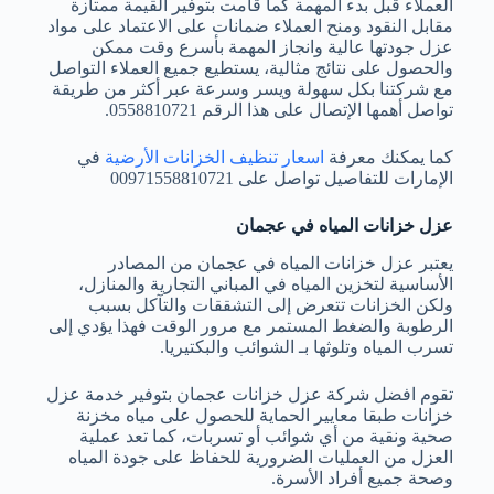
العملاء قبل بدء المهمة كما قامت بتوفير القيمة ممتازة
مقابل النقود ومنح العملاء ضمانات على الاعتماد على مواد
عزل جودتها عالية وانجاز المهمة بأسرع وقت ممكن
والحصول على نتائج مثالية، يستطيع جميع العملاء التواصل
مع شركتنا بكل سهولة ويسر وسرعة عبر أكثر من طريقة
تواصل أهمها الإتصال على هذا الرقم
0558810721.
كما يمكنك معرفة
اسعار تنظيف الخزانات الأرضية
في
الإمارات للتفاصيل تواصل على 00971558810721
عزل خزانات المياه في عجمان
يعتبر عزل خزانات المياه في عجمان من المصادر
الأساسية لتخزين المياه في المباني التجارية والمنازل،
ولكن الخزانات تتعرض إلى التشققات والتآكل بسبب
الرطوبة والضغط المستمر مع مرور الوقت فهذا يؤدي إلى
تسرب المياه وتلوثها بـ الشوائب والبكتيريا.
تقوم
افضل شركة عزل خزانات عجمان
بتوفير خدمة عزل
خزانات طبقا معايير الحماية للحصول على مياه مخزنة
صحية ونقية من أي شوائب أو تسربات، كما تعد عملية
العزل من العمليات الضرورية للحفاظ على جودة المياه
وصحة جميع أفراد الأسرة.