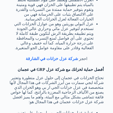
بالمياه يتم تطبيقها على الخزان فهي قوية ومتينة
وتقوم بتوفير حماية ممتدة من التسربات والقدرة
على الالتصاق بثبات على الخرسانة فهي من
الخيارات الفعالة لعزل الخزانات الخرسانية.
عزل البولي يوريثين وهو من عوازل الخزانات التي
تستخدم لتوفير عزل مائي وحراري عالي الجودة
ويتم تطبيقه بطريقة الرش لتكوين طبقة كاملة لا
تحتوي على أي فواصل لمنع التسرب والمحافظة
على درجة حرارة المياه، كما أنه خفيف وعالي
الفعالية وقادر على مقاومة عوامل الجو المتغيرة.
احجز
شركة عزل خزانات في الشارقة
أفضل حماية لخزانك مع شركة عزل GRP في عجمان
تحتاج الخزانات في عجمان إلى حلول عزل متطورة وتعتبر
شركة ايجي سمارت
من أبرز الشركات في هذا المجال لأنها
متخصصة في عزل خزانات الجي ار بي وهو الخزان الذي
يصنع من الألياف الزجاجية المعززة بالراتنج، كما لها خواص
فائقة تتماشى بشكل مثالي مع البيئة، وأهم ما يميز
افضل
شركة عزل خزانات عجمان
في هذا المجال هو:
عملية عزل خزانات الجي بي ار يعمل على تعزيز