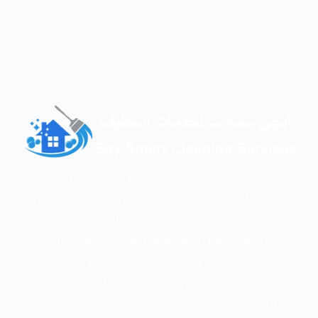
تقدم شركة “إيجي سمارت للتنظيف” في عجمان حلولا مهنية
شاملة للعناية بمنازلكم ومرافقكم، مع فريق مدرب ومجهز
بأحدث الأجهزة ومواد التنظيف الصديقة للبيئة، تتخصص
الشركة بتنظيف الفلل والقصور والشقق السكنية، إضافة إلى
خدمات تنظيف الستائر وتعقيم الأقمشة وتلميع الكنب
والمفروشات، تلتزم إيجي سمارت بأعلى معايير الجودة
والسلامة، مع احترام الوقت والخصوصية، لتضمن لكم مساحة