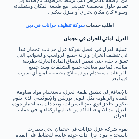
من الإصابة بالأمراض التي ترتبط بالرطوبة، بالإضافة إلى
تقديم حلول مخصصة تتماشى مع طبيعة المكان ومتطلباته
وسواء كان مكان تجاري أو منزل سكني.
اطلب خدمات
شركة تنظيف خزانات فى دبي
العزل المائي للخزان في عجمان
عملية العزل في
افضل شركة عزل خزانات عجمان
تبدأ
في تنظيف الخزان وإزالة جميع الرواسب والشوائب التي
تعلق داخله، حتى نضمن التصاق المادة العازلة بطريقة
مثالية، كما يتم معالجة جميع التشققات وسد جميع
الفراغات باستخدام مواد إصلاح مخصصة لمنع أي تسرب
فيما بعد.
بالإضافة إلى تطبيق طبقة العزل، باستخدام مواد مقاومة
للمياه والرطوبة مثل البولي يوريثين والإيبوكسي الذي يقوم
بتكوين حاجز قوي ضد التسربات، وبعد ذلك يتم اختبار جودة
العزل بعد الانتهاء، للتأكد من فعاليتها وكفاءتها في حماية
الخزان.
تقوم شركة عزل خزانات في عجمان
ايجي سمارت
باستخدام مواد عزل ذات جودة عالية، للحفاظ على المياه