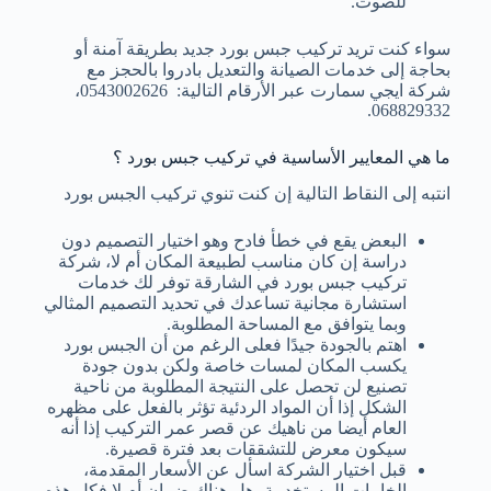
للصوت.
سواء كنت تريد تركيب جبس بورد جديد بطريقة آمنة أو
بحاجة إلى خدمات الصيانة والتعديل بادروا بالحجز مع
شركة ايجي سمارت عبر الأرقام التالية: 0543002626،
068829332.
ما هي المعايير الأساسية في تركيب جبس بورد ؟
انتبه إلى النقاط التالية إن كنت تنوي تركيب الجبس بورد
البعض يقع في خطأ فادح وهو اختيار التصميم دون
دراسة إن كان مناسب لطبيعة المكان أم لا، شركة
تركيب جبس بورد في الشارقة توفر لك خدمات
استشارة مجانية تساعدك في تحديد التصميم المثالي
وبما يتوافق مع المساحة المطلوبة.
اهتم بالجودة جيدًا فعلى الرغم من أن الجبس بورد
يكسب المكان لمسات خاصة ولكن بدون جودة
تصنيع لن تحصل على النتيجة المطلوبة من ناحية
الشكل إذا أن المواد الردئية تؤثر بالفعل على مظهره
العام أيضا من ناهيك عن قصر عمر التركيب إذا أنه
سيكون معرض للتشققات بعد فترة قصيرة.
قبل اختيار الشركة اسأل عن الأسعار المقدمة،
الخامات المستخدمة، هل هناك ضمان أم لا فكل هذه