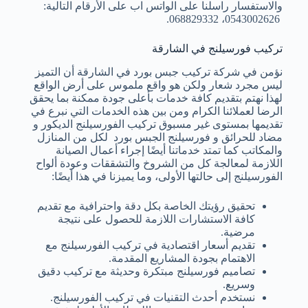
والاستفسار راسلنا على الواتس اب على الأرقام التالية:
0543002626، 068829332.
تركيب فورسيلنج في الشارقة
نؤمن في شركة تركيب جبس بورد في الشارقة أن التميز
ليس مجرد شعار ولكن هو واقع ملموس على أرض الواقع
لهذا نهتم بتقديم كافة خدمات بأعلى جودة ممكنة بما يحقق
الرضا لعملائنا الكرام ومن بين هذه الخدمات التي نبرع في
تقديمها بمستوى غير مسبوق تركيب الفورسيلنج الديكور و
مضاد للحرائق و فورسيلنج الجبس بورد لكل من المنازل
والمكاتب كما تمتد خدماتنا أيضًا إجراء أعمال الصيانة
اللازمة لمعالجة كل من الشروخ والتشققات وعودة ألواح
الفورسيلنج إلى حالتها الأولى، وما يميزنا في هذا أيضًا:
تحقيق رؤيتك الخاصة بكل دقة واحترافية مع تقديم
كافة الاستشارات اللازمة للحصول على نتيجة
مرضية.
تقديم أسعار اقتصادية في تركيب الفورسيلنج مع
الاهتمام بجودة المشاريع المقدمة.
تصاميم فورسيلنج مبتكرة وحديثة مع تركيب دقيق
وسريع.
نستخدم أحدث التقنيات في تركيب الفورسيلنج.