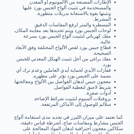
الإطارات المصنعة من الألمونيوم أو المعدن
والمستخدمة في تثبيت ألواح الجبس بورد عليها
ونثبتها بقوة بالاستعانة بدريلات متطورة.
المشرط.
المسطرة والمتر لرفع المقاسات الدقيق
لوحات الجبس بورد ويتم تحديدها بعد معاينة المكان.
مفك كهربائي لتثبيت ألواج الجبس بورد بسرعة
عالية.
قطاع جبس بورد لقص الألواح المختلفة وفق الأبعاد
الصحيحة.
مفك براغي من أجل تثبيت الهيكل المعدني للجبس
بورد.
قفازات الأيدي لحماية أيدي العاملين وعدم ترك أي
بصمة على الجبس بورد تؤثر على مظهره.
معجون جبس لدهان الفواصل بين الألواح ومعالجتها.
شريط لاصق لتغطية الفواصل.
أدوات صفرة.
بروفيلات ألمنيوم لتثبيت شرائط الإضاءة.
سلالم للوصول إلى الأماكن المرتفعة.
كما نعتمد على ميزان الليزر في تحديد مدى استقامة ألواج
الجبس مشارط ومقاسات صاج، أشرطة قياس دقيقة،
سكاكين معجون احترافية لدهان المواد المعالجة على