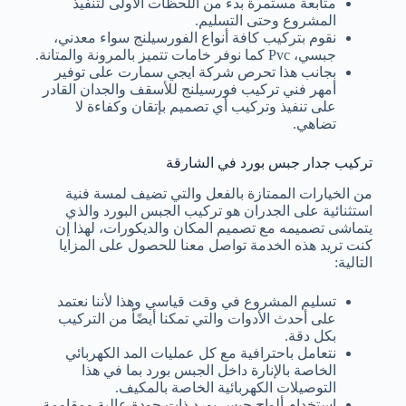
متابعة مستمرة بدء من اللحظات الأولى لتنفيذ
المشروع وحتى التسليم.
نقوم بتركيب كافة أنواع الفورسيلنج سواء معدني،
جبسي، Pvc كما نوفر خامات تتميز بالمرونة والمتانة.
بجانب هذا تحرص شركة ايجي سمارت على توفير
أمهر فني تركيب فورسيلنج للأسقف والجدان القادر
على تنفيذ وتركيب أي تصميم بإتقان وكفاءة لا
تضاهي.
تركيب جدار جبس بورد في الشارقة
من الخيارات الممتازة بالفعل والتي تضيف لمسة فنية
استثنائية على الجدران هو تركيب الجبس البورد والذي
يتماشى تصميمه مع تصميم المكان والديكورات، لهذا إن
كنت تريد هذه الخدمة تواصل معنا للحصول على المزايا
التالية:
تسليم المشروع في وقت قياسي وهذا لأننا نعتمد
على أحدث الأدوات والتي تمكنا أيضًأ من التركيب
بكل دقة.
نتعامل باحترافية مع كل عمليات المد الكهربائي
الخاصة بالإنارة داخل الجبس بورد بما في هذا
التوصيلات الكهربائية الخاصة بالمكيف.
استخدام ألواح جبس بورد ذات جودة عالية ومقاومة