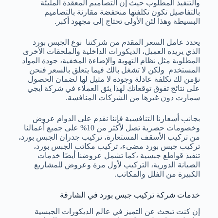
والتنفيذ المطلوب حيث إن التصاميم المعقدة المليئة
بالتفاصيل تكون تكلفتها منخفضة مقارنة بالتصاميم
البسيطة وهذا لئن الأولى تحتاج إلى مجهود أكبر.
يحدد عامل السعر المقدم من شركتنا نوع الجبس بورد
الذي يريده العميل، الديكورات الداخلية والملحقات الأخرى
المطلوبة مثل نظام التهوية والإضاءة المخفية، جودة المواد
المستخدم ولكن لا تشغل بالك فيما يتعلق بالسعر فنحن
نؤمن لك تكلفة عادلة وجودة لا مثيل لها لضمان الحصول
على نتائج تفوق توقعاتك لهذا يثق العملاء في شركة ايجي
سمارت دون غيرها من الشركات المنافسة.
بجانب أسعارنا التنافسية فإننا نقدم على الدوام عروض
وخصومات حصرية تصل لأكثر من 10% على جميع أعمالنا
من تركيب الأسقف المستعارة، تركيب جدران الجبس بورد،
تركيب جبس بورد مضىء، تركيب مكاتب الجبس بورد،
تنفيذ قواطع جبسية ،كما تشمل عروضنا أيضًا خدمات
الصيانة الدورية، التركيب لأول مرة وعروض للمشاريع
الكبيرة من الفلل والمكاتب.
خدمات شركة تركيب جبس بورد في الشارقة
إن كنت تبحث عن التميز في عالم الديكورات الجبسية