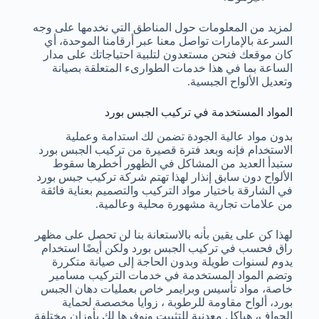
لمزيد من المعلومات حول المناطق التي نخدمها على وجه
السرعة بالإمارات تواصل معنا عبر أرقامنا الموحدة، أي
كان موقعك فنحن مستعدون لتلبية احتياجاتك على مدار
الساعة بما في هذا خدمات الطوارىء المتعلقة بصيانة
وتعديل الألواح الجبسية.
المواد المستخدمة في تركيب الجبس بورد
بدون مواد عالية الجودة تضمن لك استدامة وعملية
الاستخدام فإنه وبعد فترة قصيرة من تركيب الجبس بورد
ستبدأ العديد من المشاكل في الظهور أخطرها سقوط
الألواح دون سابق إنذار لهذا تهتم شركة تركيب جبس بورد
في الشارقة باختيار مواد التركيب والتصميم بعناية فائقة
من علامات تجارية مشهورة محلية وعالمية.
لهذا كن على يقين بأنه بالاستعانة بنا لن تحصل على مظهر
راق فحسب في تركيب الجبس بورد ولكن أيضًا استخدام
يدوم لسنوات طويلة وبدون الحاجة إلى صيانة متكررة
وتضم المواد المستخدمة في خدمات التركيب مسامير
خاصة، مواد تأسيس وبرايمر خاص بعمليات دهان الجبس
بورد، ألواح مقاومة للرطوبة ، زوايا مخصصة لحماية
الحواف، هياكل معدنية للتثبيت ونوفرها لك بأوزان مختلفة