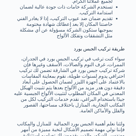
لجميع عملائنا الكرام.
تستخدم الشركة خامات ذات جودة عالية لضمان
استدامة التركيب.
تقديم ضمان ضد عيوب التركيب، إذا لا يغادر الفني
خاصتنا المكان إلا بعد إعطائك شهادة مختومة
بموجبها ستكون الشركة مسؤولة عن أي مشكلة
مثل التشققات وتفكك الألواح
طريقة تركيب الجبس بورد
سواء كنت ترغب في تركيب الجبس بورد في الجدران،
الممرات، غرف النوم والصالات، الأسقف وغيرها فإن
شركة تركيب جبس بورد في الشارقة تضمن لك تركيب
احترافي يدوم لسنوات طويلة، نقوم بمعاينة المقاسات
بالاعتماد على أجهزة الليزر لضمان الحصول على أبعاد
دقيقة دون هدر مزيد من الألواح بعدها يتم تثبيت الهيكل
المعدني في المكان المطلوب لتثبيت الألواح الجبسية عليه
جيدًا باستخدام البراغي، نقدم خدمات التركيب لكل من
المكاتب التجارية، المنازل باختلاف مساحتها، القصور
والفلل والأماكن العامة.
ولئنا نعلم أهمية الجبس بورد الجمالية للمنازل والمكاتب
فإننا نولي مهمة تصميم الأشكال لنخبة مميزة من أمهر
مهندسي الديكور والذين يقدمون لك تصاميم استثنائية