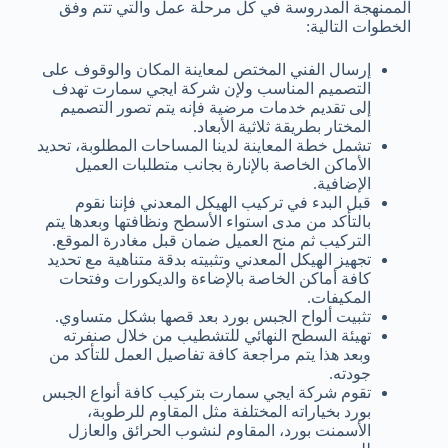
الممنهجة المدروسة في كل مرحلة عمل والتي تتم وفق
الخطوات التالية:
إرسال الفني المختص لمعاينة المكان والوقوف على
التصميم المناسب ولإن شركة ايجي سمارت تهدف
إلى تقديم خدمات مرضية فإنه يتم تصور التصميم
المختار بطريقة ثلاثية الأبعاد.
تشمل خطة المعاينة لدينا المساحات المطلوبة، تحديد
الأماكن الخاصة بالإنارة بجانب متطلبات العميل
الإضافية.
قبل البدء في تركيب الهيكل المعدني فإننا نقوم
بالتأكد من مدى استواء الأسطح ونظافتها وبعدها يتم
التركيب ثم منح العميل ضمان قبل مغادرة الموقع.
تجهيز الهيكل المعدني وتثبيته بدقة متناهية مع تحديد
كافة أماكن الخاصة بالإضاءة والديكورات وفتحات
المكيفات.
تثبيت ألواح الجبس بورد بعد قصها بشكل متساوي.
تهيئة السطح النهائي للتشطيب من خلال صنفرته
وبعد هذا يتم مراجعة كافة تفاصيل العمل للتأكد من
جودته.
تقوم شركة ايجي سمارت بتركيب كافة أنواع الجبس
بورد بخياراته المختلفة مثل المقاوم للرطوبة،
الأسمنت بورد، المقاوم لنشوب الحرائق والعازل