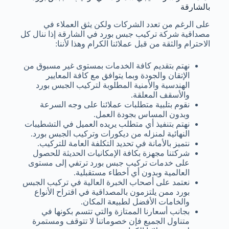
بالشارقة
على الرغم من تعدد الشركات ولكن يثق العملاء في
مصداقية شركة تركيب جبس بورد في الشارقة إذا ننال كل
الاحترام والثقة من قبل عملائنا الكرام وهذا لأننا:
نهتم بتقديم كافة الخدمات بمستوى غير مسبوق من
الإتقان والجودة وبما يتوافق مع كافة المعايير
الهندسية والأمنية المطلوبة لتركيب الجبس بورد
والأسقف المعلقة.
نقوم بتلبية متطلبات عملائنا على وجه السرعة
وبدون المساس بجودة العمل.
نهتم بتنفيذ أي متطلب يريده العميل في التشطيبات
النهائية لمنزله من ديكورات وتركيب الجبس بورد.
نتميز بالأمانة في تحديد التكلفة العامة للتركيب.
شركتنا مجهزة بكافة الإمكانيات الحديثة للحصول
على خدمات تركيب جبس بورد ترتفي إلى مستوى
العالمية وبدون أي أخطاء مستقبلية.
نعتمد على أصحاب الخبرة العالية في تركيب الجبس
بورد ممن يلتزمون بالمصداقية في اقتراح الأنواع
والخامات الأفضل لطبيعة المكان.
بجانب أسعارنا الممتازة والتي تتسم بكونها في
متناول الجميع فإن خصوماتنا لا تتوقف ومستمرة