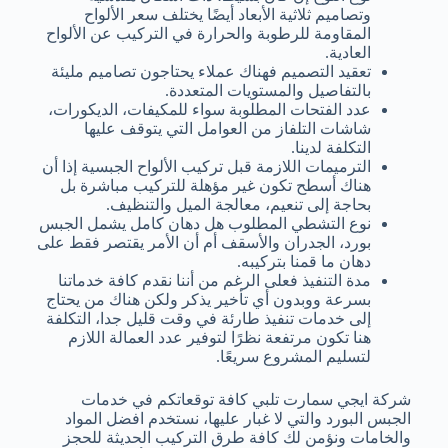
وتصاميم ثلاثية الأبعاد أيضًا يختلف سعر الألواح
المقاومة للرطوبة والحرارة في التركيب عن الألواح
العادية.
تعقيد التصميم فهناك عملاء يحتاجون تصاميم مليئة
بالتفاصيل والمستويات المتعددة.
عدد الفتحات المطلوبة سواء للمكيفات، الديكورات،
شاشات التلفاز من العوامل التي يتوقف عليها
التكلفة لدينا.
الترميمات اللازمة قبل تركيب الألواح الجبسية إذا أن
هناك أسطح تكون غير مؤهلة للتركيب مباشرة بل
بحاجة إلى تنعيم، معالجة الميل والتنظيف.
نوع التشطي المطلوب هل دهان كامل يشمل الجبس
بورد، الجدران والأسقف أم أن الأمر يقتصر فقط على
دهان ما قمنا بتركيبه.
مدة التنفيذ فعلى الرغم من أننا نقدم كافة خدماتنا
بسرعة ووبدون أي تأخير يذكر ولكن هناك من يحتاج
إلى خدمات تنفيذ طارئة في وقت قليل جدا، التكلفة
هنا تكون مرتفعة نظرًا لتوفير عدد العمالة اللازم
لتسليم المشروع سريعًا.
شركة ايجي سمارت تلبي كافة توقعاتكم في خدمات
الجبس البورد والتي لا غبار عليها، نستخدم افضل المواد
والخامات ونؤمن لك كافة طرق التركيب الحديثة للحجز