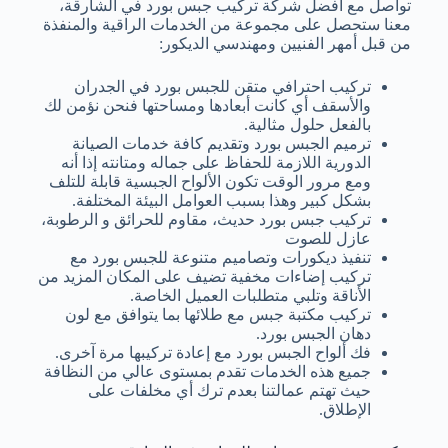
تواصل مع افضل شركة تركيب جبس بورد في الشارقة،
معنا ستحصل على مجموعة من الخدمات الراقية والمنفذة
من قبل أمهر الفنيين ومهندسي الديكور:
تركيب احترافي متقن للجبس بورد في الجدران
والأسقف أي كانت أبعادها ومساحتها فنحن نؤمن لك
بالفعل حلول مثالية.
ترميم الجبس بورد وتقديم كافة خدمات الصيانة
الدورية اللازمة للحفاظ على جماله ومتانته إذا أنه
ومع مرور الوقت تكون الألواح الجبسية قابلة للتلف
بشكل كبير وهذا بسبب العوامل البيئة المختلفة.
تركيب جبس بورد حديث، مقاوم للحرائق و الرطوبة،
عازل للصوت
تنفيذ ديكورات وتصاميم متنوعة للجبس بورد مع
تركيب إضاءات مخفية تضيف على المكان المزيد من
الأناقة وتلبي متطلبات العميل الخاصة.
تركيب مكتبة جبس مع طلائها بما يتوافق مع لون
دهان الجبس بورد.
فك ألواح الجبس بورد مع إعادة تركيبها مرة آخرى.
جميع هذه الخدمات تقدم بمستوى عالي من النظافة
حيث تهتم عمالتنا بعدم ترك أي مخلفات على
الإطلاق.