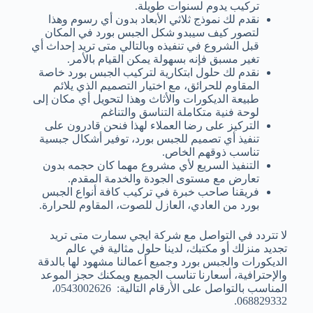
تركيب يدوم لسنوات طويلة.
نقدم لك نموذج ثلاثي الأبعاد بدون أي رسوم وهذا
لتصور كيف سيبدو شكل الجبس بورد في المكان
قبل الشروع في تنفيذه وبالتالي متى تريد إحداث أي
تغير مسبق فإنه بسهولة يمكن القيام بالأمر.
نقدم لك حلول ابتكارية لتركيب الجبس بورد خاصة
المقاوم للحرائق، مع اختيار التصميم الذي يلائم
طبيعة الديكورات والأثاث وهذا لتحويل أي مكان إلى
لوحة فنية متكاملة التناسق والتناغم
التركيز على رضا العملاء لهذا فنحن قادرون على
تنفيذ أي تصميم للجبس بورد، توفير أشكال جبسية
تناسب ذوقهم الخاص.
التنفيذ السريع لأي مشروع مهما كان حجمه بدون
تعارض مع مستوى الجودة والخدمة المقدم.
فريقنا صاحب خبرة في تركيب كافة أنواع الجبس
بورد من العادي، العازل للصوت، المقاوم للحرارة.
لا تتردد في التواصل مع شركة ايجي سمارت متى تريد
تجديد منزلك أو مكتبك، لدينا حلول مثالية في عالم
الديكورات والجبس بورد وجميع أعمالنا مشهود لها بالدقة
والإحترافية، أسعارنا تناسب الجميع ويمكنك حجز الموعد
المناسب بالتواصل على الأرقام التالية: 0543002626،
068829332.