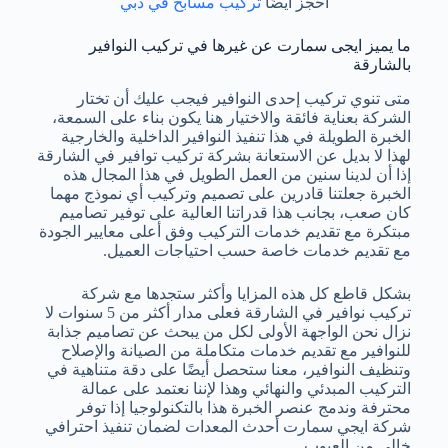
احجز أيضًا
تركيب مسابح في دبي
ما يميز ايجى سمارت عن غيرها في تركيب النوافير
بالشارقة
متى تنوي تركيب إحدى النوافير فيجب عليك أن تختار
الشركة بعناية فائقة والاختيار هنا يكون بناء على السمعة،
الخبرة الطويلة في هذا تنفيذ النوافير الداخلية والخارجية
لهذا لا بديل عن الاستعانة بشركة تركيب توافير في الشارقة
إذا أن لدينا سنين من العمل الطويل في هذا المجال هذه
الخبرة جعلتنا قادرين على تصميم وتركيب أي نموذج مهما
كان صعب، بجانب هذا قدراتنا العالية على توفير تصاميم
مبتكرة مع تقديم خدمات التركيب وفق أعلى معايير الجودة
مع تقديم خدمات خاصة حسب احتياجات العميل.
بشكل قاطع كل هذه المزايا وأكثر ستجدها مع شركة
تركيب نوافير في الشارقة فعلى مدار أكثر من 5 سنوات لا
نزال نحن الواجهة الأولى لكل من يبحث عن تصاميم جذابة
للنوافير مع تقديم خدمات متكاملة من الصيانة والإصلاح
وتنظيف النوافير، معنا ستحصل أيضًا على دقة متناهية في
التركيب المبدئي والنهائي وهذا لإننا نعتمد على عمالة
محترفة وندمج عنصر الخبرة هذا بالتكنولوجيا إذا توفر
شركة ايجي سمارت أحدث المعدات لضمان تنفيذ احترافي
خالي من العيوب.