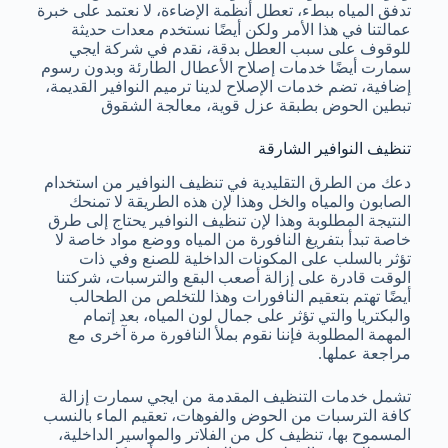
تدفق المياه ببطء، تعطل أنظمة الإضاءة، لا نعتمد على خبرة
عمالتنا في هذا الأمر ولكن أيضًا نستخدم معدات حديثة
للوقوف على سبب العطل بدقة، نقدم في شركة ايجي
سمارت أيضًا خدمات إصلاح الأعطال الطارئة وبدون رسوم
إضافية، تضم خدمات الإصلاح لدينا ترميم النوافير القديمة،
تبطين الحوض بطبقة عزل قوية، معالجة الشقوق
تنظيف النوافير الشارقة
دعك من الطرق التقليدية في تنظيف النوافير من استخدام
الصابون والمياه والخل وهذا لإن هذه الطريقة لا تمنحك
النتيجة المطلوبة وهذا لإن تنظيف النوافير يحتاج إلى طرق
خاصة تبدأ بتفريغ النافورة من المياه ووضع مواد خاصة لا
تؤثر بالسلب على المكونات الداخلية للصنع وفي ذات
الوقت قادرة على إزالة أصعب البقع والترسبات، شركتنا
أيضًا تهتم بتعقيم النافورات وهذا للتخلص من الطحالب
والبكتريا والتي تؤثر على جمال لون المياه، بعد إتمام
المهمة المطلوبة فإننا نقوم بملأ النافورة مرة آخرى مع
مراجعة عملها.
تشمل خدمات التنظيف المقدمة من ايجي سمارت إزالة
كافة الترسبات من الحوض والفوهات، تعقيم الماء بالنسب
المسموح بها، تنظيف كل من الفلاتر والمواسير الداخلية،