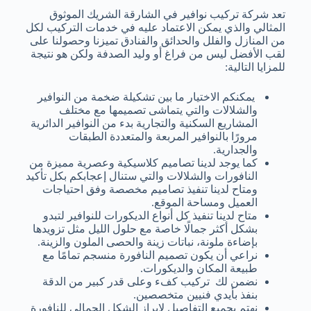
تعد شركة تركيب نوافير في الشارقة الشريك الموثوق
المثالي والذي يمكن الاعتماد عليه في خدمات التركيب لكل
من المنازل والفلل والحدائق والفنادق تميزنا وحصولنا على
لقب الأفضل ليس من فراغ أو وليد الصدفة ولكن هو نتيجة
للمزايا التالية:
يمكنكم الاختيار ما بين تشكيلة ضخمة من النوافير
والشلالات والتي يتماشى تصميمها مع مختلف
المشاريع السكنية والتجارية بدء من النوافير الدائرية
مرورًا بالنوافير المربعة والمتعددة الطبقات
والجدارية.
كما يوجد لدينا تصاميم كلاسيكية وعصرية مميزة من
النافورات والشلالات والتي ستنال إعجابكم بكل تأكيد
ومتاح لدينا تنفيذ تصاميم مخصصة وفق احتياجات
العميل ومساحة الموقع.
متاح لدينا تنفيذ كل أنواع الديكورات للنوافير لتبدو
بشكل أكثر جمالًا خاصة مع حلول الليل مثل تزويدها
بإضاءة ملونة، نباتات زينة والحصى الملون والزينة.
نراعي أن يكون تصميم النافورة منسجم تمامًا مع
طبيعة المكان والديكورات.
نضمن لك تركيب كفء وعلى قدر كبير من الدقة
بنفذ بأيدي فنيين متخصصين.
نهتم بجميع التفاصيل لإبراز الشكل الجمالي للنافورة