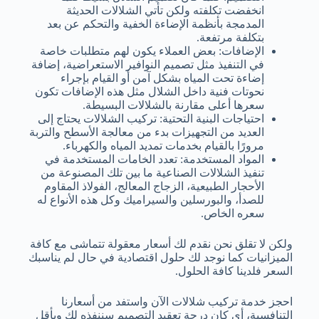
انخفضت تكلفته ولكن تأتي الشلالات الحديثة
المدمجة بأنظمة الإضاءة الخفية والتحكم عن بعد
بتكلفة مرتفعة.
الإضافات: بعض العملاء يكون لهم متطلبات خاصة
في التنفيذ مثل تصميم النوافير الاستعراضية، إضافة
إضاءة تحت المياه بشكل آمن أو القيام بإجراء
نحوتات فنية داخل الشلال مثل هذه الإضافات تكون
سعرها أعلى مقارنة بالشلالات البسيطة.
احتياجات البنية التحتية: تركيب الشلالات يحتاج إلى
العديد من التجهيزات بدء من معالجة الأسطح والتربة
مرورًا بالقيام بخدمات تمديد المياه والكهرباء.
المواد المستخدمة: تعدد الخامات المستخدمة في
تنفيذ الشلالات الصناعية ما بين تلك المصنوعة من
الأحجار الطبيعية، الزجاج المعالج، الفولاذ المقاوم
للصدأ، والبورسلين والسيراميك وكل هذه الأنواع له
سعره الخاص.
ولكن لا تقلق نحن نقدم لك أسعار معقولة تتماشى مع كافة
الميزانيات كما نوجد لك حلول اقتصادية في حال لم يناسبك
السعر فلدينا كافة الحلول.
احجز خدمة تركيب شلالات الآن واستفد من أسعارنا
التنافسية، أي كان درجة تعقيد التصميم سننفذه لك وبأقل