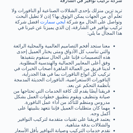
شركة تركيب نوافير في الشارقة
تريد تزين منزلك بإحدى الشلالات الصناعية أو النافورات ولا
تعلم أي من الجهات يمكن الوثوق بها؟ إذن لا تطيل البحث
وتواصل على الحال مع شركة
ايجي سمارت
افضل شركة
تركيب نوافير في الشارقة، إن الذي يميزنا عن غيرنا في
هذا المجال ما يلي:
معنا ستجد أفخم التصاميم العالمية والمحلية الرائعة
والتي تناسب كل الأذواق ومتى يختار العميل إحدى
هذه التصميمات فإننا على الحال سنقوم بتنفيذها
وفق أعلى المعايير الجمالية والهندسية المطلوبة.
لدينا فريق من العمالة الماهرة أصحاب الخبرات في
تركيب كل انواع النافورات بما في هذا الجدراية،
النافورات الاستعراضية، النافورات الحديثة المدمجة
بأنظمة التحكم عن بعد.
فريقنا أيضًا يقدم لك كافة الخدمات التي تحتاجها من
صيانة وتنظيف ويقوم بتطبيق خطوات العمل بشكل
مدروس ومنظم للتأكد من أداء عمل النافورة.
مهما كان متطلبات العميل فإننا نتعهد بتلبيتها على
أكمل وجه.
يعتمد فريقنا على تقنيات متقدمة لتركيب النوافير
والشلالات بدقة متناهية.
نقدم خدمات التركيب وصيانة النوافير بأقل الأسعار