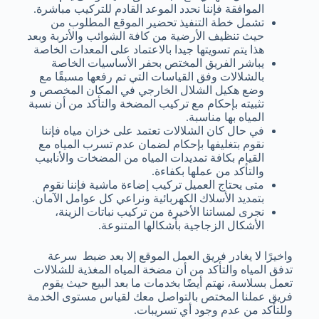
الموافقة فإننا نحدد الموعد القادم للتركيب مباشرة.
تشمل خطة التنفيذ تحضير الموقع المطلوب من
حيث تنظيف الأرضية من كافة الشوائب والأتربة وبعد
هذا يتم تسويتها جيدا بالاعتماد على المعدات الخاصة
يباشر الفريق المختص بحفر الأساسيات الخاصة
بالشلالات وفق القياسات التي تم رفعها مسبقًا مع
وضع هكيل الشلال الخارجي في المكان المخصص و
تثبيته بإحكام مع تركيب المضخة والتأكد من أن نسبة
المياه بها مناسبة.
في حال كان الشلالات تعتمد على خزان مياه فإننا
نقوم بتغليفها بإحكام لضمان عدم تسرب المياه مع
القيام بكافة تمديدات المياه من المضخات والأنابيب
والتأكد من عملها بكفاءة.
متى يحتاج العميل تركيب إضاءة ماشية فإننا نقوم
بتمديد الأسلاك الكهربائية ونراعي كل عوامل الآمان.
نجرى لمساتنا الأخيرة من تركيب نباتات الزينة،
الأشكال الزجاجية بأشكالها المتنوعة.
واخيرًا لا يغادر فريق العمل الموقع إلا بعد ضبط سرعة
تدفق المياه والتأكد من أن مضخة المياه المغذية للشلالات
تعمل بسلاسة، نهتم أيضًا بخدمات ما بعد البيع حيث يقوم
فريق عملنا المختص بالتواصل معك لقياس مستوى الخدمة
وللتأكد من عدم وجود أي تسريبات.