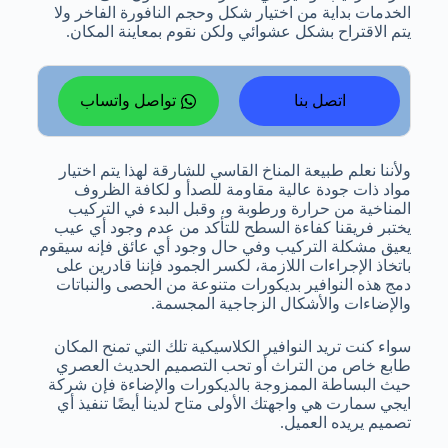
الخدمات بداية من اختيار شكل وحجم النافورة الفاخر ولا
يتم الاقتراح بشكل عشوائي ولكن نقوم بمعاينة المكان.
اتصل بنا
تواصل واتساب
ولأننا نعلم طبيعة المناخ القاسي للشارقة لهذا يتم اختيار
مواد ذات جودة عالية مقاومة للصدأ و لكافة الظروف
المناخية من حرارة ورطوبة و، وقبل البدء في التركيب
يختبر فريقنا كفاءة السطح للتأكد من عدم وجود أي عيب
يعيق مشكلة التركيب وفي حال وجود أي عائق فإنه سيقوم
باتخاذ الإجراءات اللازمة، لكسر الجمود فإننا قادرين على
دمج هذه النوافير بديكورات متنوعة من الحصى والنباتات
والإضاءات والأشكال الزجاجية المجسمة.
سواء كنت تريد النوافير الكلاسيكية تلك التي تمنح المكان
طابع خاص من التراث أو تحب التصميم الحديث العصري
حيث البساطة الممزوجة بالديكورات والإضاءة فإن شركة
ايجي سمارت هي واجهتك الأولى متاح لدينا أيضًا تنفيذ أي
تصميم يريده العميل.