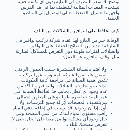
نوضح لك سعر التنظيف في البداية بدون أي تكلفة خفية،
نستخدم المعدات المثالية للتنظيف بما في هذا الفرش
وأجهزة الغسيل بالضغط العالي للوصول إلى المناطق
الخفية.
كيف تحافظ على النوافير والشلالات من التلف
الوقاية خير من العلاج لهذا تقدم شركة تركيب نوافير في
الشارقة العديد من النصائح للحفاظ على النوافير
والشلالات لفترات طويلة دون التعرض للمشاكل الطارئة
مثل توقف النافورة عن العمل:
أولا اهتم بالصيانة المستمرة حسب الجدول الزمني
المتفق عليه من الشركة المسؤولة عن التركيب،
تكمن أهمية الصيانة في مراجعة كافة المكونات
الداخلية والخارجية للشلالات والنوافير والتأكد من
عدم وجود أي عطل، بجانب هذا تحافظ الصيانة على
عمر المعدات لفترة طويلة وعلى المظهر الجمالي.
قم بتنظيف المضخات لإزالة جميع الترسبات أولا
بأول إذا أن وجودها قد يتسبب في إعاقة تدفي المياه.
راقب مستوى المياه للتأكد من عمل المضخة وفي
حال وجود أي مشكلة تواصل معنا على الحال حتى لا
تتعرض مضختك للتلف.
إستخدم المحاليل الموصى بها للتخلص من البكتريا