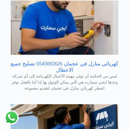
كهربائي منازل في عجمان 0543002626 تصليح جميع
الاعطال
ليس من الحكمة أن تولي مهمة الأعمال الكهربائية إلى أي شركة
وحدها ايجي سمارت هي التي يمكن الوثوق بها إذا أننا بالفعل نوفر
اشطر كهربائي منازل في عجمان لتقديم مجموعة