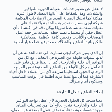
صيانة النوافير بالشارقة
لا تغفل عن تقديم خدمات الصيانة الدورية للنوافير
والشلالات وهذا للحفاظ على أدائها المعتاد لأطول فترة
ممكنة كما تجنبك الصيانة العديد من الإصلاحات المكلفة،
شركة ايجي سمارت تقدم هذه الخدمة بالاعتماد على
تقنيات متقدمة تساعدنا سريعًا وبكل دقة في اكتشاف أي
عطل خفي أو محتمل، تضم خطة الصيانة مراجعة عمل
المضخات والأنابيب وفحص كافة الأنظمة الميكانيكية
والكهربائية للنوافير والشلالات مع توفير قطع غيار أصلية.
إن الذي يميز شركة ايجي سمارت في هذه الخدمة هي أن
لديها سنوات طويلة من الخبرة في التعامل مع كل من
النوافير الداخلية والخارجية، كما أن لدينا فريق قادر على
التعامل مع كل الأنواع من النوافير المصنوعة من الفايبر،
الرخام، الحجر، استجابتنا سريعة لأي من العملاء داخل أحياء
الشارقة كما أن مواعيدنا مرنة أطلبنا في الوقت المناسب
وسنكون أمام منزلك.
إصلاح النوافير داخل الشارقة
معنا ستجد كل الحلول الجذرية لأي عطل يواجه النوافير
الداخلية والخارجية فنحن نعالج كل من تسريبات المياه،
وجود تشققات وتصدعات، توقف عمل المضخة عن العمل،