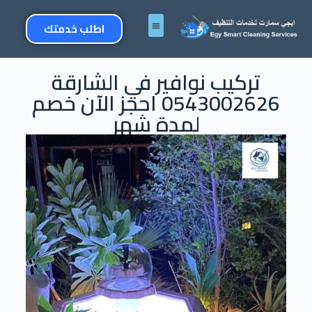
اطلب خدمتك
تركيب نوافير في الشارقة
0543002626 احجز الآن خصم
لمدة شهر