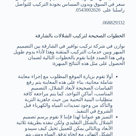
سعر في السوق وبدون المساس بجودة التركيب للتواصل
راسلنا على 0543002626.
068829332.
الخطوات الصحيحة لتركيب الشلالات بالشارقة
نوازن في شركة تركيب نوافير في الشارقة بين التصميم
المبهر وبين خدمات التركيب المتقنة وهذا لأداء يدوم طويل
وفي هذا الصدد فإننا نقوم بالخطوات التالية لضمان
الحصول على مثل هذه النتائج المبهرة:
أولا نقوم بزيارة الموقع المطلوب مع إجراء معاينة
شاملة مجانية، بناء على هذه المعاينة يتم رفع
القياسات الصحيحة لأبعاد الشلال، التصميم
المناسب، أماكن التواجد، كما يتم مراجعة كافة
متطلبات البنية التحتية من حيث جاهزية التربة
والتأكد من وجود تمديدات المياه والكهرباء قبل
الشروع في التنفيذ.
التميز هو عنواننا لهذا فإننا لا نقوم برسم تصميم
الشلال بالشكل التقليدي ولكن ننفذه بطريقة ثلاثية
الأبعاد وبالتالي يمكن للعميل تخيل كيف سيبدو
الشكل النهائي مع اتجاه تدفق المياه ومتى يتم