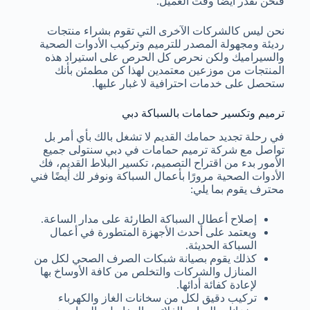
فنحن نقدر أيضًا وقت العميل.
نحن ليس كالشركات الآخرى التي تقوم بشراء منتجات
رديئة ومجهولة المصدر للترميم وتركيب الأدوات الصحية
والسيراميك ولكن نحرص كل الحرص على استيراد هذه
المنتجات من موزعين معتمدين لهذا كن مطمئن بأنك
ستحصل على خدمات احترافية لا غبار عليها.
ترميم وتكسير حمامات بالسباكة دبي
في رحلة تجديد حمامك القديم لا تشغل بالك بأي أمر بل
تواصل مع شركة ترميم حمامات في دبي سنتولى جميع
الأمور بدء من اقتراح التصميم، تكسير البلاط القديم، فك
الأدوات الصحية مرورًا بأعمال السباكة ونوفر لك أيضًا فني
محترف يقوم بما يلي:
إصلاح أعطال السباكة الطارئة على مدار الساعة.
ويعتمد على أحدث الأجهزة المتطورة في أعمال
السباكة الحديثة.
كذلك يقوم بصيانة شبكات الصرف الصحي لكل من
المنازل والشركات والتخلص من كافة الأوساخ بها
لإعادة كفائة أدائها.
تركيب دقيق لكل من سخانات الغاز والكهرباء