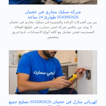
شركة تسليك مجاري في عجمان
0543002626 طوارئ 24 ساعة
من بين الشركات الرائدة والمتميزة في تسليك مجاري في عجمان
لا يوجد من ينافس شركة ايجي سمارت في حلولها الفعالة
المستديمة فنحن نتعامل مع كافة أنواع الانسدادات، لدينا فريق
متخصص
كهربائي منازل في عجمان 0543002626 تصليح جميع