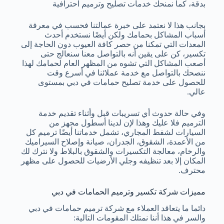
بدقة، كما نمنحك خدمات تصليح وترميم احترافية
بجانب هذا لا نعتمد على خبرة عمالتنا فحسب في معرفة
أسباب المشاكل بحمامك ولكن أيضًا نستخدم أحدث
المعدات التي تمكنا من حصر كافة العيوب دون الحاجة إلى
تكسير، كن على يقين أنه بالتواصل معنا سنعالج حتى
أصعب المشاكل التي تشوه من المظهر العام لحمامك لهذا
ننصحك بالتواصل مع خدمة عملائنا في أسرع وقت
للحصول على خدمة تصليح حمامات في دبي بمستوى
عالي.
وفي حالة حدوث أي تسريبات قبل وأثناء تقديم خدمة
الترميم فلا عليك وهذا لإن لدينا أسطول مجهز من
السيارات لشفط المجاري، تشمل خدماتنا أيضًا ترميم كل
من الأعمدة، الشقوق، الجدران، صيانة وإصلاح السيراميك
والرخام، معالجة التكسيرات والشقوق بالبلاط ولا نترك لك
المكان إلا بعد تنظيفه وجلي الأرضيات للحصول على مظهر
محترف.
مميزات شركة تكسير وترميم الحمامات في دبي
دائما ما يتعاقد العملاء مع شركة ترميم حمامات في دبي
والسر في هذا أننا نمتلك المقومات التالية: