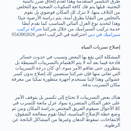
طرق التكسير المتقدمة وهذا لعدم إلحاق ضرر بالبنية
التحتية، قبلها يتم فك كافة المكونات الصحية مع التخلص
من التلاف منها، لا نترك لك المكان فوضوي بل نقوم
بالتخلص من البقايا بطرق آمنة، يتم دراسة الأرضية جيدًا
وهذا لتحديد نوع العزل المائي المناسب كما نقدم أيضًا
خدمة تركيب السيراميك من خلال شركتنا
شركة تركيب
سيراميك في دبي
احترافية في التركيب احجز 0543002626
إصلاح تسربات المياه
المشكلة التي يقع بها البعض وتسبب في حدوث خسائر
فادحة فيما بعد أنه لا يتم الاهتمام بالتسريبات البسيطة بل
ينتظرون حتى تفاقم الأمر سوء، أي كان درجة التسريبات
التي تعاني منها فإن شركتنا ستضمن لك إصلاح بدون كسر
عشوائي وهذا لإننا نستخدم أجهزة متطورة تمكنا من معرفة
مكان التسريب بدقة.
هناك بعض التسريبات لا تحتاج إلى تكسير بل يتوقف الأمر
على حقن المكان المتضررة بمواد عزل مانعة للتسرب في
كلا الأحوال سيقوم الفريق المختص بدراسة المكان ومن ثم
وضع خطة الإصلاح المناسبة، أيضًا نقوم بمعالجة الشقوق،
الانتفاخات، سقوط الدهان وغيرها من المشاكل الناتجة عن
الرطوبة.