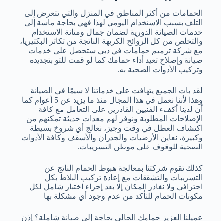
الحمامات من أكثر المناطق في المنزل والتي تتعرض إلى
التلف بسبب الاستخدام اليومي لهذا فهي بحاجة ماسة إلى
خدمات الصيانة الدورية لضمان جمال ومتانة الاستخدام
والتخلص من كل الروائح الكريهة الناتجة من تكاثر البكتيريا،
مع شركة ترميم حمامات في دبي ستحصل على خدمات
صيانة وإصلاح تعيد أداء حمامك كما لو قمت للتو بتجديده
وتركيب الأدوات الصحية به.
لقد بات الجميع يتهافت على خدماتنا لا سيمًا في الصيانة
وهذا لأننا نعمل في هذا المجال منذ ما يزيد عن 5 أعوام كما
أن لدينا أكفء الفنيين القادرين على التعامل مع كافة
الإصلاحات المطلوبة ونوفر لهم معدات حديثة تمكنهم من
اكتشاف العطل في وقت وجيز، نعالج أي شروخ بسيطة
وكبيرة، نعاين الأرضيات والجدران والأسقف وكافة الأدوات
الصحية للوقوف على موطن التسريبات.
كذلك تقوم شركتنا بمعالجة هبوط الحمام الناتج عن
التسريبات والتشققات مع إعادة تركيب البلاط بكل
احترافي ولا نغادر المكان إلا بعد إجراء اختبار شامل لكل
مكونات الحمام للتأكد من عدم وجود أي مشكلة بها
عميلنا العزيز حمامك الحالي بحاجة إلى صيانة شاملة؟ إذن