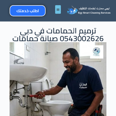
اطلب خدمتك
ترميم الحمامات في دبي
0543002626 صيانة حمامات