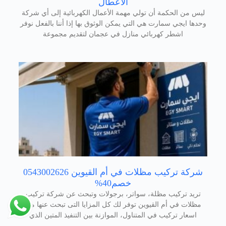
الاعطال
ليس من الحكمة أن تولي مهمة الأعمال الكهربائية إلى أي شركة
وحدها ايجي سمارت هي التي يمكن الوثوق بها إذا أننا بالفعل نوفر
اشطر كهربائي منازل في عجمان لتقديم مجموعة
شركة تركيب مظلات في أم القيوين 0543002626
خصم40%
تريد تركيب مظلة، سواتر، برجولات وتبحث عن شركة تركيب
مظلات في أم القيوين توفر لك كل المزايا التى تبحث عنها من
اسعار تركيب في المتناول، الموازنة بين التنفيذ المتين الذي