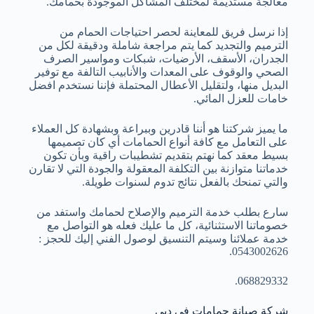
معالجة مستديمة لمختلف المشاكل الموجودة بحمامك.
إذا نرسل فريق للمعاينة لحصر احتياجات الحمام من
الترميم والتجديد كما يتم مراجعة شاملة ودقيقة لكل من
الجدران، الأسقف، الأرضيات، شبكات ومواسير الصرف
الصحي والوقوف على المعدات والأنابيب التالفة مع توفير
البديل منها، ولتقليل الأعطال المحتملة فإننا نستخدم افضل
خامات للعزل المائي.
ما يميز شركتنا هو أننا قادرين وببراعة وبشهادة كل العملاء
على التعامل مع كافة أنواع الحمامات أي كان تصميمها
بسيط معقد كما نهتم بتقديم تشطيبات راقية وبأن تكون
خدماتنا متوازنة بين التكلفة المعقولة والجودة التي لا تقارن
والتي تمنحك بالفعل نتائج تدوم لسنوات طويلة.
سارع بطلب خدمة الترميم والإصلاح لحمامك واستفد من
خصوماتنا الاستثنائية، كل ما عليك فعله هو التواصل مع
خدمة عملائنا وسيتم التنسيق لوصول الفني إليك للحجز :
0543002626.
068829332.
شركة صيانة حمامات في دبي