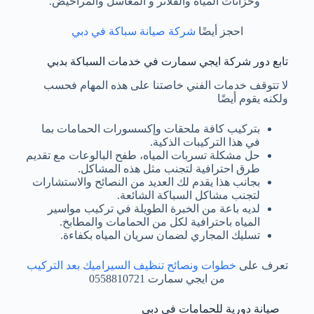
وخزانات المياه والفلاتر و المغاسل والمراحيض.
احجز أيضًا
شركة صيانة سباكة في دبي
تابع دور شركة ايجي سمارت في خدمات السباكة بدبي
لا تتوقف خدمات الفني خاصتنا على هذه المهام فحسب
ولكنه يقوم أيضًا
بتركيب كافة ملحقات وإكسسورات الحمامات بما
في هذا التركيبات الذكية.
حل مشكلة تسربات المياه، طفح البالوعات مع تقديم
طرق احترافية لتجنب مثل هذه المشاكل.
بجانب هذا يقدم لك العديد من النصائح والاستشارات
لتجنب مشاكل السباكة الشائعة.
لديه باعة من الخبرة الطويلة في تركيب مواسير
المياه باحترافية لكل من الحمامات والمطابخ.
تسليك المجاري لضمان سريان المياه بكفاءة.
تعرف على
خطوات ونصائح تنظيف السيراميك بعد التركيب
من ايجي سمارت 0558810721
صيانة دورية للحمامات في دبي