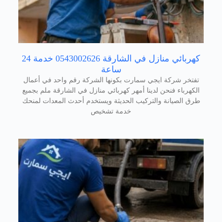
كهربائي منازل في الشارقة 0543002626 خدمة 24
ساعة
تفتخر شركة ايجي سمارت بكونها الشركة رقم واحد في أعمال
الكهرباء فنحن لدينا أمهر كهربائي منازل في الشارقة ملم بجميع
طرق الصيانة والتركيب الحديثة ويستخدم أحدث المعدات لمنحك
خدمة تشخيص