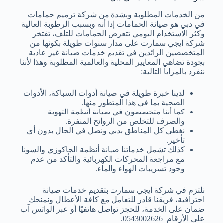
من الخدمات المطلوبة وبشدة من شركة ترميم حمامات
في دبي هو صيانة الحمامات إذا أنه وبسبب الرطوبة العالية
وكثر الاستخدام اليومي تتعرض الحمامات للتلف، تفتخر
شركة ايجي سمارت على مدار سنوات طويلة بكونها من
المتخصصين الرائدين في تقديم خدمات صيانة غير عادية
بجودة تضاهي المعايير المحلية والعالمية المطلوبة وهذا لأننا
ننفرد بالمزايا التالية:
لدينا خبرة طويلة في صيانة أدوات السباكة، الأدوات
الصحية بما في هذا المتطور منها.
كما أننا متخصصون في صيانة أنظمة التهوية
والصرف للتخلص من الروائح المنفرة.
نغطي كل المناطق بدبي ونصل في الحال بدون أي
تأخير.
كذلك تشمل خدماتنا صيانة أنظمة الجاكوزي والسونا
مع مراجعة المحركات الكهربائية والتأكد من عدم
وجود تسريبات الهواء والماء.
نلتزم في شركة ايجي سمارت بتقديم خدمات صيانة
احترافية، فريقنا قادر للتعامل مع كافة الأعطال ونمنحك
ضمان على الخدمة، للحجز تواصل هاتفيًا أو عبر الواتس آب
على الأرقام 0543002626.