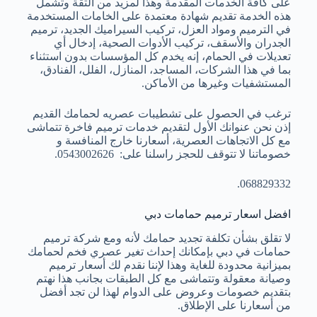
على كافة الخدمات المقدمة وهذا لمزيد من الثقة وتشمل
هذه الخدمة تقديم شهادة معتمدة على الخامات المستخدمة
في الترميم ومواد العزل، تركيب السيراميك الجديد، ترميم
الجدران والأسقف، تركيب الأدوات الصحية، إدخال أي
تعديلات في الحمام، إنه يخدم كل المؤسسات بدون استثناء
بما في هذا الشركات، المساجد، المنازل، الفلل، الفنادق،
المستشفيات وغيرها من الأماكن.
ترغب في الحصول على تشطيبات عصريه لحمامك القديم
إذن نحن عنوانك الأول لتقديم خدمات ترميم فاخرة تتماشى
مع كل الاتجاهات العصرية، أسعارنا خارج المنافسة و
خصوماتنا لا تتوقف للحجز راسلنا على: 0543002626.
068829332.
افضل اسعار ترميم حمامات دبي
لا تقلق بشأن تكلفة تجديد حمامك لأنه ومع شركة ترميم
حمامات في دبي بإمكانك إحداث تغير عصري فخم لحمامك
بميزانية محدودة للغاية وهذا لإننا نقدم لك أسعار ترميم
وصيانة معقولة وتتماشى مع كل الطبقات بجانب هذا نهتم
بتقديم خصومات وعروض على الدوام لهذا لن تجد أفضل
من أسعارنا على الإطلاق.