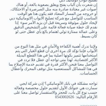
تصليح ابواب اتوماتيك دبي
إن شعرت بأن الباب يفتح ويغلق بصعوبة بالغة، أو هناك
أصوات غير معتادة صادرة منه مثل الصرصرة أو الاحتكاك،
أو خروجه من المسار المعتاد فقد يكون هذا هو الوقت
المناسب للتواصل مع شركة تصليح الابواب الاتوماتيكية دبي
لإيجاد حلول موثوقة وسريعة قبل أن يزيد الأمر سوء إذا
نقدم لك خطة صيانة فعالة قائمة على التشخيص الدقيق
وعلى عمالة ممتازة تولي اهتمام بالغ بأي عطل حتى لو
كان بسيط.
ولإننا ندرك أهمية الكفاءة والأمان في مثل هذا النوع من
الأبواب فإننا نؤكد لك مرة آخرى أن قطع الغيار التي يتم
استخدامها تتميز بكونها أصلية بما في هذا القطع البديلة
الأكثر اقتصادية، لهذا متى تواجه أي عطل فلا تردد في
التواصل معنا فنحن الأكثر قدرة في تقديم خدمة الإصلاح بما
في هذا للمشاكل المستعصية مثل توقف المحرك وأعطال
الحساسات.
تواجه مشكلة في بابك الأتوماتيكي؟ إذن شركة ايجي
سمارت هي عنوانك الأول لتقديم حلول مخصصة وفعالة
حسب نوع كل باب، للحجز والاستفسار تواصل معنا على
الأرقام التالية: 0543002626