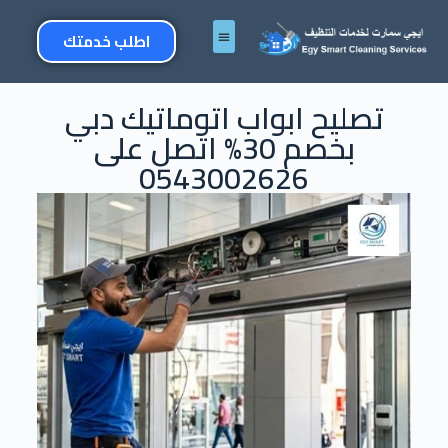
اطلب خدمتك
تصليح ابواب اتوماتيك دبي
بخصم 30% اتصل على
0543002626