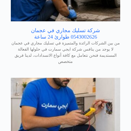
شركة تسليك مجاري في عجمان
0543002626 طوارئ 24 ساعة
من بين الشركات الرائدة والمتميزة في تسليك مجاري في عجمان
لا يوجد من ينافس شركة ايجي سمارت في حلولها الفعالة
المستديمة فنحن نتعامل مع كافة أنواع الانسدادات، لدينا فريق
متخصص