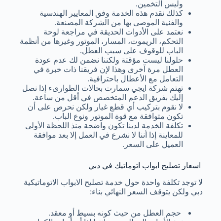
وليس التخمين.
كذلك نقدم هذه الخدمة وفق المعايير الهندسية
والفنية الموصى بها من الشركة المصنعة.
نعتمد على الأدوات الحديقة في مراجعة لوحة
التحكم، الريموت، المسار، الموتور وغيرها من أنظمة
الباب للوقوف على سبب العطل.
حلولنا ليست مؤقتة ولكننا نضمن لك عدم عودة
العطل مرة آخرى وهذا لإن فريقنا ذات خبرة في
التعامل مع الأعطال باحترافية.
تهتم شركة ايجي سمارت بحالات الطوارىء إذا نصل
إليك بفريق الدعم المتخصص في أقل من ساعة.
لا نقوم بتركيب أي قطع غيار ولكن نحرص على أن
تكون متوافقة مع قوة الموتور ونوع الباب.
تكلفة الخدمة لدينا تكون واضحة منذ اللحظة الأولى
للمعاينة إذا أننا لا نشرع في العمل إلا بعد موافقة
العميل على السعر.
اسعار تصليح ابواب اتوماتيك في دبي
لا توجد تكلفة واحدة حول خدمة تصليح الابواب الاتوماتيكية
دبي ولكن يتوقف السعر النهائي بناء:
حجم العطل من حيث كونه بسيط أو معقد.