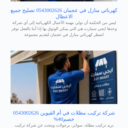
كهربائي منازل في عجمان 0543002626 تصليح جميع
الاعطال
ليس من الحكمة أن تولي مهمة الأعمال الكهربائية إلى أي شركة
وحدها ايجي سمارت هي التي يمكن الوثوق بها إذا أننا بالفعل نوفر
اشطر كهربائي منازل في عجمان لتقديم مجموعة
شركة تركيب مظلات في أم القيوين 0543002626
خصم40%
تريد تركيب مظلة، سواتر، برجولات وتبحث عن شركة تركيب