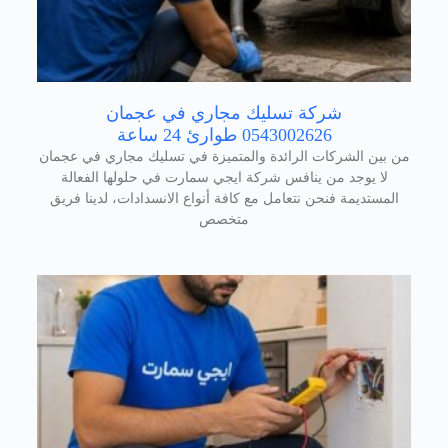
شركة تسليك مجاري في عجمان
0543002626 طوارئ 24 ساعة
من بين الشركات الرائدة والمتميزة في تسليك مجاري في عجمان
لا يوجد من ينافس شركة ايجي سمارت في حلولها الفعالة
المستديمة فنحن نتعامل مع كافة أنواع الانسدادات، لدينا فريق
متخصص