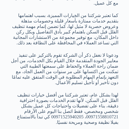
مع كل عميل.
كما تعتبر شركتنا من الخيارات المميزة، بسبب اهتمامها
بتقديم خدمات ممتازة بأسعار قليلة وخصومات مذهلة
وعروض حصرية لا مثيل لها، كما تضمن إتمام مهمة تنظيف
الفلل قبل السكن باهتمام كبير بأدق التفاصيل وبكل ركن
داخل المكان، مع توفير مجموعة من الاستشارات المجانية
التي تساعد العملاء في المحافظة على النظافة بعد ذلك.
ودعونا لا نغفل ذكر أن الشركة تقوم بالتركيز على تنفيذ
معايير الجودة المتقدمة خلال القيام بكل الخدمات، من أجل
ضمان راحة العملاء والحفاظ على سمعتها الطيبة التي
تمكنت من اكتسابها على مر سنوات من العمل الجاد، مع
التعهد بإتمام المهام المطلوبة في الوقت المتفق عليه تمامًا
دون تأخير أو تأجيل تسليم الأعمال.
لهذا بشكل عام، تعتبر شركتنا من أفضل خيارات تنظيف
الفلل قبل السكن، لأنها تقدم الخدمات بصورة احترافية
دقيقة، بناء على تفضيلات واحتياجات كل عميل بشكل
شخصي ومخصص، فقط اتصل بنا اليوم على الأرقام
00971558810721، 00971525940205 كي تبدأ بالاستمتاع
بفيلا نظيفة وصحية ومريحة نفسيًا.