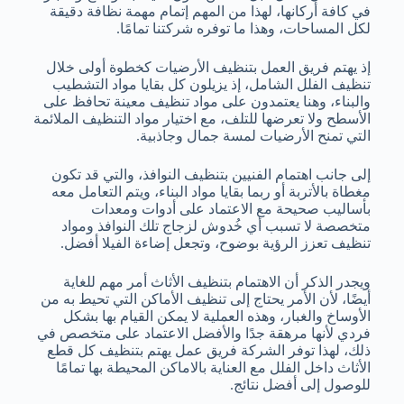
في كافة أركانها، لهذا من المهم إتمام مهمة نظافة دقيقة
لكل المساحات، وهذا ما توفره شركتنا تمامًا.
إذ يهتم فريق العمل بتنظيف الأرضيات كخطوة أولى خلال
تنظيف الفلل الشامل، إذ يزيلون كل بقايا مواد التشطيب
والبناء، وهنا يعتمدون على مواد تنظيف معينة تحافظ على
الأسطح ولا تعرضها للتلف، مع اختيار مواد التنظيف الملائمة
التي تمنح الأرضيات لمسة جمال وجاذبية.
إلى جانب اهتمام الفنيين بتنظيف النوافذ، والتي قد تكون
مغطاة بالأتربة أو ربما بقايا مواد البناء، ويتم التعامل معه
بأساليب صحيحة مع الاعتماد على أدوات ومعدات
متخصصة لا تسبب أي خُدوش لزجاج تلك النوافذ ومواد
تنظيف تعزز الرؤية بوضوح، وتجعل إضاءة الفيلا أفضل.
ويجدر الذكر أن الاهتمام بتنظيف الأثاث أمر مهم للغاية
أيضًا، لأن الأمر يحتاج إلى تنظيف الأماكن التي تحيط به من
الأوساخ والغبار، وهذه العملية لا يمكن القيام بها بشكل
فردي لأنها مرهقة جدًا والأفضل الاعتماد على متخصص في
ذلك، لهذا توفر الشركة فريق عمل يهتم بتنظيف كل قطع
الأثاث داخل الفلل مع العناية بالاماكن المحيطة بها تمامًا
للوصول إلى أفضل نتائج.