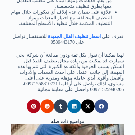
من بقايا الدهانات ومواد البناء على تتطلب التعامل
معها بطرق تنظيف متخصصة.
علاوًة على ضمان عدم إتلاف أي ديكورات خلال مهام
التنظيف المختلفة، مع اختيار المعدات ومواد
التنظيف الملائمة خلال تنظيف الأسطح المختلفة.
تعرف على
اسعار تنظيف الفلل الجديدة
للاستفسار تواصل
على 0589443170
لهذا يمكننا أن نقول بكل ثقة ودون مبالغة أن شركة ايجي
سمارت قد تمكنت من ريادة مجال تنظيف الفيلا قبل
السكن بسبب الحرفية والكفاءة الكبيرة التي تتم بها هذه
المهمة، إلى جانب اعتماد على أحدث المعدات والأدوات
وأفضل وأقوى أيدي عاملة مؤهلة ومدربة على أعلى
مستوى، لذلك تواصل على أرقامنا 00971558810721،
00971525940205 واحصل على معاينة مجانية.
مواضيع ذات صله