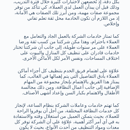
بكل دقة، إذ تُخضعهن لاختبارات كثيرة خلال فترة التدريب،
وذلك قبل أن يبدأن العمل لدى العملاء، كي تتأكد من توفر
مجموعة صفات مهمة، ومن أبرز تلك الصفات هي الأمانة،
إذ من اللازم أن تكون الخادمة محل ثقة تعلم تفاني
وإخلاص.
كما تمتاز خادمات الشركة بالعمل الجاد والتعامل مع
العملاء باحترام، وهذا مكن شركتنا من كسب ثقة ورضا
العملاء على مر سنوات طويلة، إلى جانب أن شركتنا تختار
خادمات قادران على تنظيف كل المنازل والبيوت على
اختلاف المساحات، ونفس الأمر لكل الأماكن الأخرى.
علاوًة على اهتمام فريق الخدم بتنظيف كل أجزاء أماكن
العملاء بأدق التفاصيل التي يتم إهمالها في الغالب، كما
يمتاز هذا الفريق بالاهتمام بإنجاز مجموعة من المهام
الإضافية إلى جانب أعمال النظافة، ومن ذلك مجالسة
الأطفال والاهتمام بكبار السن وإعداد أشهى الأصناف.
كما تهتم خادمات وعاملات الشركة بنظام الساعة، لإنجاز
كل خدمات النظافة المختلفة، من أجل أن يوفروا الراحة
للعملاء، بحيث يتمكن العميل من استغلال وقته والاستفادة
به في أي أمر أكثر أهمية، علاوًة على أن الشركة توفر كل
معدات ومواد التنظيف من أحدث الأنواع، بحيث لا يكون