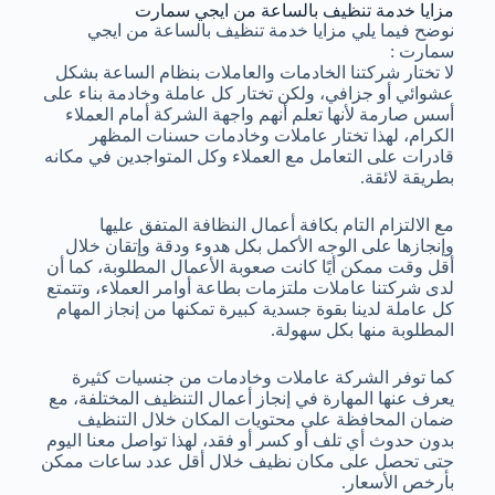
مزايا خدمة تنظيف بالساعة من ايجي سمارت
نوضح فيما يلي مزايا خدمة تنظيف بالساعة من ايجي
سمارت :
لا تختار شركتنا الخادمات والعاملات بنظام الساعة بشكل
عشوائي أو جزافي، ولكن تختار كل عاملة وخادمة بناء على
أسس صارمة لأنها تعلم أنهم واجهة الشركة أمام العملاء
الكرام، لهذا تختار عاملات وخادمات حسنات المظهر
قادرات على التعامل مع العملاء وكل المتواجدين في مكانه
بطريقة لائقة.
مع الالتزام التام بكافة أعمال النظافة المتفق عليها
وإنجازها على الوجه الأكمل بكل هدوء ودقة وإتقان خلال
أقل وقت ممكن أيًا كانت صعوبة الأعمال المطلوبة، كما أن
لدى شركتنا عاملات ملتزمات بطاعة أوامر العملاء، وتتمتع
كل عاملة لدينا بقوة جسدية كبيرة تمكنها من إنجاز المهام
المطلوبة منها بكل سهولة.
كما توفر الشركة عاملات وخادمات من جنسيات كثيرة
يعرف عنها المهارة في إنجاز أعمال التنظيف المختلفة، مع
ضمان المحافظة على محتويات المكان خلال التنظيف
بدون حدوث أي تلف أو كسر أو فقد، لهذا تواصل معنا اليوم
حتى تحصل على مكان نظيف خلال أقل عدد ساعات ممكن
بأرخص الأسعار.