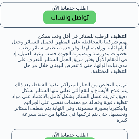
اطلب خدماتنا الآن
تواصل واتساب
التنظيف الرطب للستائر في أقل وقت ممكن
تهتم شركتنا بالمحافظة على المظهر الجميل للستائر وجعل
ألوانها ثابتة وزاهية، لهذا توفر خدمة تنظيف ستائر رطب
بخطوات مدروسة ومضمونة الجودة حسب رغبة العميل، إذ
في المقام الأول يختبر فريق العمل الستائر للتعرف على
مدى ثبات ألوانها، حتى لا تتعرض للبهتان خلال مراحل
التنظيف المختلفة.
ثم يتم التخلص من الغبار المتراكم بتقنية الشفط، بعد ذلك
يتم علاج الأوساخ والبقع التي تعاني منها الستائر بشكل
دقيق، ثم يتم غسل الستائر بشكل كامل بالاعتماد على مواد
تنظيف قوية وفعالة مع معقمات تقضي على الجراثيم
والبكتيريا بصورة مضمونة، وفي النهاية يتم شطف الستائر
وتجفيفها، حتى يتم تركيبها في مكانها من جديد بسرعة
كبيرة.
اطلب خدماتنا الآن