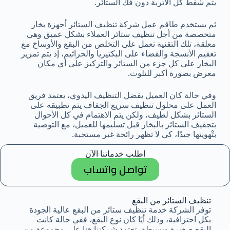
يتم شفط كل الأتربة دون فك الستائر.
ثم يستخدم طاقم عمل شركة تنظيف الستائر أجهزة بخار
متخصصة من أجل تنظيف ستائر العملاء بشكل عميق وهي
معلقة، تلك التقنية تعمل على التخلص من البقع والأوساخ مع
تعقيم الأنسجة والقضاء على البكتيريا والجراثيم، إذ يتم تمرير
البخار على كل جزء من الستائر والتركيز على أي مكان
معرض بصورة أكبر للتلوث.
وفي حالة كان العميل يفضل التنظيف اليدوي، يعتمد فريق
العمل على محلول تنظيف سريع الجفاف يتم تطبيقه على
الستائر بشكل لطيف، ولكن يتم الاهتمام في كل الأحوال
بتجفيف الستائر بالبخار قبل تسليمها للعميل، مع التوصية
بتْهويتها جيدًا، كي لا تظهر رائحة غير مستحبة.
اطلب خدماتنا الآن
تواصل واتساب
تنظيف الستائر من البقع
توفر الشركة خدمة تنظيف ستائر من البقع عالية الجودة
بكل احترافية، وذلك أيًا كان نوع البقع، ففي حالة كانت
البقع صغيرة وبسيطة، تعتمد شركتنا هنا على مجموعة من