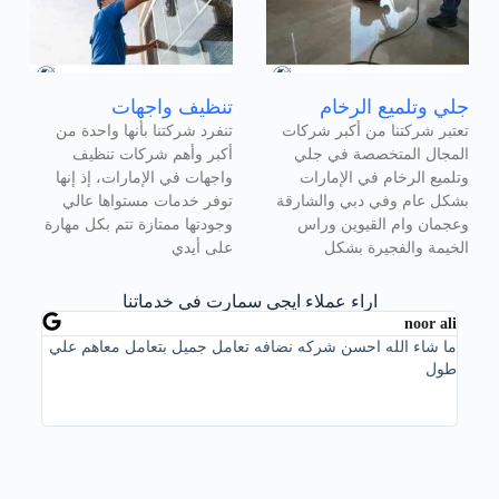
جلي وتلميع الرخام
تنظيف واجهات
تعتبر شركتنا من أكبر شركات
تنفرد شركتنا بأنها واحدة من
المجال المتخصصة في جلي
أكبر وأهم شركات تنظيف
وتلميع الرخام في الإمارات
واجهات في الإمارات، إذ إنها
بشكل عام وفي دبي والشارقة
توفر خدمات مستواها عالي
وعجمان وام القيوين وراس
وجودتها ممتازة تتم بكل مهارة
الخيمة والفجيرة بشكل
على أيدي
اراء عملاء ايجي سمارت في خدماتنا
isan
noor ali
ما شاء الله احسن شركه نضافه تعامل جميل بتعامل معاهم علي
من اف
طول
في ال
ممتاز
تعلمه