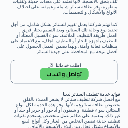
تلف يلحق بالأنسجة، لأنها تعتمد على معدات حديثة وتقنيات
متطورة توفر نظافة ستائر شاملة وعميقة، على اختلاف
الأنواع والأشكال والتصميمات.
كما تهتم شركتنا بعمل تقييم للستائر بشكل شامل، من أجل
تحديد نوع وحالة تلك الستائر، وبعد التقييم يختار فريق
العمل طريقة التنظيف الملائمة، سواء الغسيل المعتاد أو
التنظيف بأجهزة البخار أو التنظيف الجاف، مع الاعتماد على
منظفات فعالة وآمنة، وبهذا يضمن العميل الحصول على
أفضل نتيجة مع المحافظة على جودة الستائر.
اطلب خدماتنا الآن
تواصل واتساب
فوائد خدمة تنظيف الستائر لدينا
مع أفضل شركة تنظيف ستائر، لا يشعر العملاء بالقلق
بخصوص نظافة ستائرهم، لأنها توفر هذه الخدمة لكل أنواع
الستائر، سواء قطيفة أو شيفون أو أباجور أو حرير أو جلد أو
غير ذلك، وتعتمد على طاقم عمل متخصص يستخدم تقنيات
تنظيف حديثة تضمن التخلص من الغبار وكل أنواع البقع
والأوساخ بشكل فعال دون إتلاف الأنسجة والألياف.