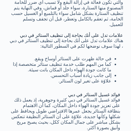
والتي تكون فعالة في إزالة البقع ولا تسبب أي ضرر للخامة
المصنوع منها الستارة، سواء جلد أو قماش، وفي النهاية يتم
تنظيف الستارة بشكل شامل سواء بالتلميع أو الغسيل حسب
الخامة، ثم تعقم بالكامل وتعطر، قبل أن تجفف وتسلم
للعميل.
علامات تدل على أنك بحاجة إلى تنظيف الستائر في دبي
هناك علامات تدل على أنك بحاجة إلى تنظيف الستائر في دبي
، لهذا سوف نوضحها لكم في السطور التالية:
في حالة ظهرت على الستائر أوساخ وبقع.
كما من المهم طلب خدمة تنظيف ستائر متخصصة إذا
ما كانت جودة الهواء داخل المكان باتت سيئة.
إلى جانب زيادة أسباب التحسس.
علاوًة على تغير لون الستائر.
فوائد غسيل الستائر في دبي
فوائد غسيل الستائر في دبي كثيرة وجوهرية، إذ يعمل ذلك
على تعزيز جودة الهواء داخل المكان، كما أن الاهتمام
بنظافة الستائر يجعل عمرها الافتراضي طويل ويحافظ على
شكلها وكأنها جديدة، علاوًة على أن الستائر النظيفة تنعكس
بشكل مباشر على جمال المكان ككل، بحيث يصبح مريح
وأنيق بصورة أكثر.