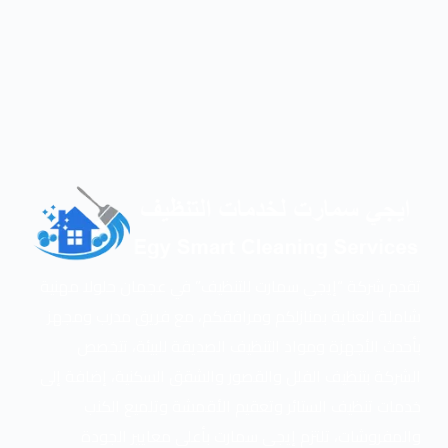
تقدم شركة “إيجي سمارت للتنظيف” في عجمان حلولا مهنية
شاملة للعناية بمنازلكم ومرافقكم، مع فريق مدرب ومجهز
بأحدث الأجهزة ومواد التنظيف الصديقة للبيئة، تتخصص
الشركة بتنظيف الفلل والقصور والشقق السكنية، إضافة إلى
خدمات تنظيف الستائر وتعقيم الأقمشة وتلميع الكنب
والمفروشات، تلتزم إيجي سمارت بأعلى معايير الجودة