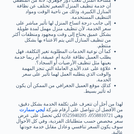
مساحة المنزل تلعب دور جوهري، لأنه من المنطقي
أن خدمة تنظيف المنزل الصغير تختلف عن نظافة
المنازل الكبيرة، وذلك من ناحية الوقت ومواد
التنظيف المستخدمة.
إلى جانب درجة اتساخ المنزل لها تأثير مباشر على
سعر الخدمة، لأن تنظيف منزل مهمل لمدة طويلة
بشكل عميق يحتاج إلى وقت ومجهود ومنظفات أكثر
من تنظيف المنازل التي يتم الاعتناء بها بشكل
منتظم.
كما أن نوعية الخدمات المطلوبة تغير التكلفة، فهل
يطلب العميل نظافة عادية أم عميقة، أم ربما خدمة
بعينها مثل تنظيف الأرضيات أو السجاد؟.
علاوًة على عدد الأيدي العاملة التي تنجز المهمة
والوقت الذي يتطلبه العمل لهما تأثير على سعر
الخدمة.
كذلك موقع العميل الجغرافي من الممكن أن يكون
له تأثير بسيط.
لهذا من أجل أن تتعرف على تكلفة الخدمة بشكل دقيق،
من الأفضل أن تتواصل على أرقام شركة
ايجي سمارت
وهي 0558810721، 0525940205 لكي تحصل على عرض
سعر مخصص حسب متطلباتك الفردية، وفي كل الأحوال
سوف يكون السعر تنافسي وعادل مقابل خدمة جودتها
عالية.