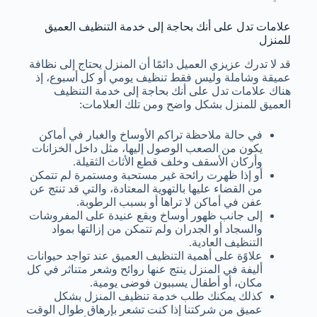
علامات تدل على أنك بحاجة إلى خدمة التنظيف العميق
للمنزل
قد لا تدرك عزيزي العميل دائمًا أن المنزل يحتاج إلى نظافة
عميقة وشاملة وليس فقط تنظيف يومي أو كل أسبوع، إذ
هناك علامات تدل على أنك بحاجة إلى خدمة التنظيف
العميق للمنزل بشكل واضح ومن تلك العلامات:
في حالة ملاحظة تراكم الأوساخ والغبار في أماكن
يكون من الصعب الوصول إليها، مثل داخل الخزانات
وأركان الأسقف وخلف قطع الأثاث الثقيلة.
أو إذا ظهرت رائحة غير مستحبة ومستمرة لم تتمكن
من القضاء عليها بالتهوية المعتادة، والتي قد تنتج عن
عفن في أماكن لا تراها أو بسبب الرطوبة.
إلى جانب ظهور أوساخ وبقع عنيدة على المفروشات
والسجاد أو الجدران ولم تتمكن من إزالتها بمواد
التنظيف العادية.
علاوًة على أهمية التنظيف العميق عند تواجد حيوانات
أليفة في المنزل ينتج عنها روائح وشعر متناثر في كل
مكان، أو أطفال يسببون فوضى يومية.
كذلك يمكنك طلب خدمة تنظيف المنزل بشكل
عميق من شركتنا إذا كنت تشعر بإرهاق طوال الوقت