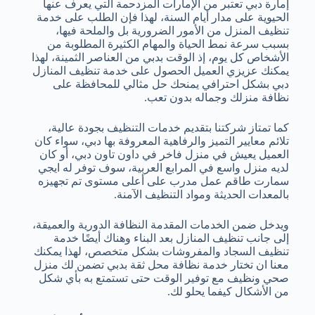
إمارة دبي تعتبر من الإمارات المزدحمة التي يعرف عنها
الحيوية على مدار أيام السنة، لهذا فإن الطلب على خدمة
تنظيف المنزل من الأمور الضرورية بل والملحة فيها،
بسبب سرعة نمط الحياة والمهام الكثيرة المطلوبة من
الأشخاص كل يوم، إذ الوقت بدبي من العناصر الثمينة، لهذا
يمكنك عزيزي العميل الحصول على خدمة تنظيف المنازل
دبي بشكل احترافي يمنحك حل مثالي للمحافظة على
نظافة منزلك وجماله بدون تعب.
كما تمتاز شركتنا بتقديم خدمات التنظيف بجودة عالية،
تلائم معايير التميز والرفاهية المعروفة بها دبي، سواء كان
العميل يعيش في منزل فاخر في داون تاون دبي، أو كان
لديه منزل واسع في المرابع العربية، سوف توفر له ايجي
سمارت طاقم عمل مدرب على أعلى مستوى تم تجهيزه
بالمعدات الحديثة ومواد التنظيف الآمنة.
ويدخل ضمن الخدمات المقدمة النظافة الدورية والعميقة،
إلى جانب تنظيف المنازل بعد البناء وهناك أيضًا خدمة
تنظيف السجاد والمفروشات بشكل متخصص، لهذا يمكنك
معنا ان تختار خدمة نظافة محل ثقة بدبي تضمن لك منزل
صحي ونظيف مع توفير الوقت حتى تستمتع به بأي شكل
من الأشكال كيفما يحلو لك.