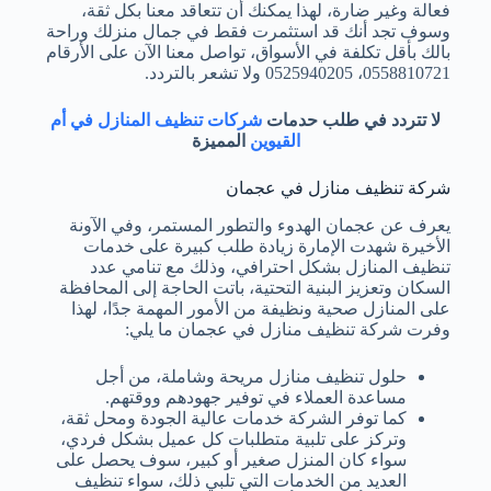
فعالة وغير ضارة، لهذا يمكنك أن تتعاقد معنا بكل ثقة،
وسوف تجد أنك قد استثمرت فقط في جمال منزلك وراحة
بالك بأقل تكلفة في الأسواق، تواصل معنا الآن على الأرقام
0558810721، 0525940205 ولا تشعر بالتردد.
لا تتردد في طلب حدمات
شركات تنظيف المنازل في أم
القيوين
المميزة
شركة تنظيف منازل في عجمان
يعرف عن عجمان الهدوء والتطور المستمر، وفي الآونة
الأخيرة شهدت الإمارة زيادة طلب كبيرة على خدمات
تنظيف المنازل بشكل احترافي، وذلك مع تنامي عدد
السكان وتعزيز البنية التحتية، باتت الحاجة إلى المحافظة
على المنازل صحية ونظيفة من الأمور المهمة جدًا، لهذا
وفرت شركة تنظيف منازل في عجمان ما يلي:
حلول تنظيف منازل مريحة وشاملة، من أجل
مساعدة العملاء في توفير جهودهم ووقتهم.
كما توفر الشركة خدمات عالية الجودة ومحل ثقة،
وتركز على تلبية متطلبات كل عميل بشكل فردي،
سواء كان المنزل صغير أو كبير، سوف يحصل على
العديد من الخدمات التي تلبي ذلك، سواء تنظيف