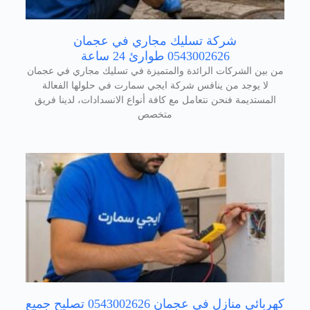
شركة تسليك مجاري في عجمان
0543002626 طوارئ 24 ساعة
من بين الشركات الرائدة والمتميزة في تسليك مجاري في عجمان
لا يوجد من ينافس شركة ايجي سمارت في حلولها الفعالة
المستديمة فنحن نتعامل مع كافة أنواع الانسدادات، لدينا فريق
متخصص
كهربائي منازل في عجمان 0543002626 تصليح جميع