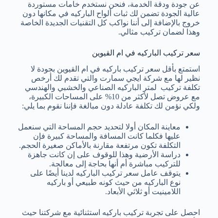
عن جودة ودقة الخدمة، فنحن نستخدم خامات مستوردة
عالية الجودة تضمن لك ثبات ألواح الباركيه في مكانها دون
خروج بالإضافة إلى أننا نواكب كل التقنيات الجديدة الخاصة
وهذا لضمان تركيب مثالي.
سعر تركيب الباركيه في ام القيوين
استمتع بأقل سعر تركيب باركيه في ام القيوين بجودة لا
نظير لها مع شركة ايجي سمارت والتي تقدم لك أرخص
تكلفة تركيب لمتر الباركيه الصناعي والخشبي والهندسي
مع عروض تصل لأكثر من 10% على المساحات الكبيرة،
ولكي نؤمن لك تكلفة عادلة دون مبالغة فإننا نقوم بما يلي:
معاينة المكان أولا لتحديد حجم المساحة التي سنعمل
عليها فكلما كانت المسافة والمساحة كبيرة فإن
التكلفة تكون مرتفعة مقارنة بالأماكن صغيرة الحجم.
دراسة الأرضية وهذا للوقوف على إن كانت جاهزة
للتركيب مباشرة أم أنها بحاجة إلى معالجة.
يتوقف عامل سعر تركيب الباركيه لدينا أيضًا على
نوع الباركيه من حيث كونه طبيعي أو باركيه
اللامينيت أو ثلاثي الأبعاد.
احصل على تجربة تركيب باركيه استثنائية مع شركتنا حيث