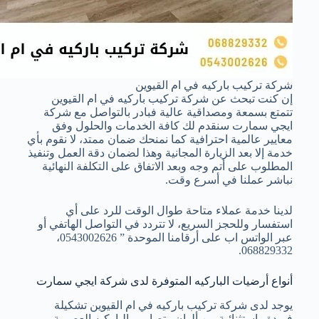
شركة تركيب باركيه في ام القيوين
إن كنت تبحث عن شركة تركيب باركيه في ام القيوين
تتمتع بسمعة ومصداقية عالية فبادر بالتواصل مع شركة
ايجي سمارت سنقدم لك كافة الخدمات والحلول وفق
معايير عالمية احترافية كما نمنحك ضمان ممتد، لا نقوم بأي
خدمة إلا بعد الزيارة المجانية وهذا لضمان دقة العمل وتنفيذ
المطلوب على أتم وجه وبعد الاتفاق على التكلفة النهائية
نباشر عملنا في أسرع وقت.
لدينا خدمة عملاء متاحة طوال الوقت للرد على أي
استفسار وللحجز السريع، لا تتردد في التواصل الهاتفي أو
عبر الواتس اب على أرقامنا الموحدة ” 0543002626،
068829332.
أنواع أرضيات الباركيه المتوفرة لدى شركة ايجي سمارت
يوجد لدى شركة تركيب باركيه في ام القيوين تشكيلة
فريدة واستثنائية من ألوان وتصاميم الباركيه العصرية