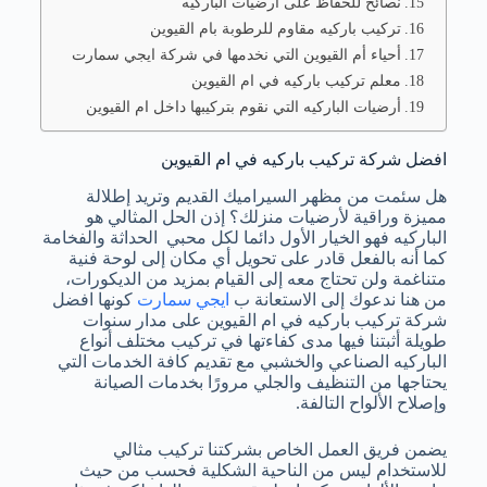
نصائح للحفاظ على أرضيات الباركيه
تركيب باركيه مقاوم للرطوبة بام القيوين
أحياء أم القيوين التي نخدمها في شركة ايجي سمارت
معلم تركيب باركيه في ام القيوين
أرضيات الباركيه التي نقوم بتركيبها داخل ام القيوين
افضل شركة تركيب باركيه في ام القيوين
هل سئمت من مظهر السيراميك القديم وتريد إطلالة
مميزة وراقية لأرضيات منزلك؟ إذن الحل المثالي هو
الباركيه فهو الخيار الأول دائما لكل محبي الحداثة والفخامة
كما أنه بالفعل قادر على تحويل أي مكان إلى لوحة فنية
متناغمة ولن تحتاج معه إلى القيام بمزيد من الديكورات،
من هنا ندعوك إلى الاستعانة ب
ايجي سمارت
كونها افضل
شركة تركيب باركيه في ام القيوين على مدار سنوات
طويلة أثبتنا فيها مدى كفاءتها في تركيب مختلف أنواع
الباركيه الصناعي والخشبي مع تقديم كافة الخدمات التي
يحتاجها من التنظيف والجلي مرورًا بخدمات الصيانة
وإصلاح الألواح التالفة.
يضمن فريق العمل الخاص بشركتنا تركيب مثالي
للاستخدام ليس من الناحية الشكلية فحسب من حيث