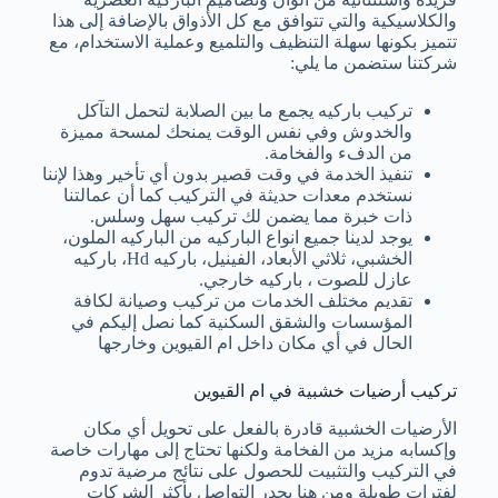
والكلاسيكية والتي تتوافق مع كل الأذواق بالإضافة إلى هذا
تتميز بكونها سهلة التنظيف والتلميع وعملية الاستخدام، مع
شركتنا ستضمن ما يلي:
تركيب باركيه يجمع ما بين الصلابة لتحمل التآكل
والخدوش وفي نفس الوقت يمنحك لمسحة مميزة
من الدفء والفخامة.
تنفيذ الخدمة في وقت قصير بدون أي تأخير وهذا لإننا
نستخدم معدات حديثة في التركيب كما أن عمالتنا
ذات خبرة مما يضمن لك تركيب سهل وسلس.
يوجد لدينا جميع انواع الباركيه من الباركيه الملون،
الخشبي، ثلاثي الأبعاد، الفينيل، باركيه Hd، باركيه
عازل للصوت ، باركيه خارجي.
تقديم مختلف الخدمات من تركيب وصيانة لكافة
المؤسسات والشقق السكنية كما نصل إليكم في
الحال في أي مكان داخل ام القيوين وخارجها
تركيب أرضيات خشبية في ام القيوين
الأرضيات الخشبية قادرة بالفعل على تحويل أي مكان
وإكسابه مزيد من الفخامة ولكنها تحتاج إلى مهارات خاصة
في التركيب والتثبيت للحصول على نتائج مرضية تدوم
لفترات طويلة ومن هنا يجدر التواصل بأكثر الشركات