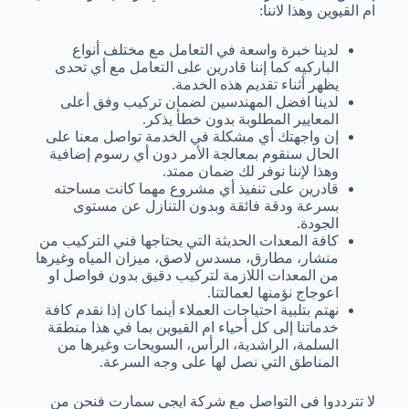
ام القيوين وهذا لاننا:
لدينا خبرة واسعة في التعامل مع مختلف أنواع
الباركيه كما إننا قادرين على التعامل مع أي تحدى
يظهر أثناء تقديم هذه الخدمة.
لدينا افضل المهندسين لضمان تركيب وفق أعلى
المعايير المطلوبة بدون خطأ يذكر.
إن واجهتك أي مشكلة في الخدمة تواصل معنا على
الحال سنقوم بمعالجة الأمر دون أي رسوم إضافية
وهذا لإننا نوفر لك ضمان ممتد.
قادرين على تنفيذ أي مشروع مهما كانت مساحته
بسرعة ودقة فائقة وبدون التنازل عن مستوى
الجودة.
كافة المعدات الحديثة التي يحتاجها فني التركيب من
منشار، مطارق، مسدس لاصق، ميزان المياه وغيرها
من المعدات اللازمة لتركيب دقيق بدون فواصل او
اعوجاج نؤمنها لعمالتنا.
نهتم بتلبية احتياجات العملاء أينما كان إذا نقدم كافة
خدماتنا إلى كل أحياء ام القيوين بما في هذا منطقة
السلمة، الراشدية، الرأس، السويحات وغيرها من
المناطق التي نصل لها على وجه السرعة.
لا تترددوا في التواصل مع شركة ايجي سمارت فنحن من