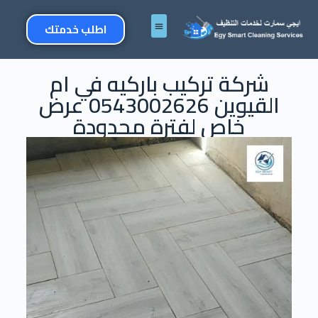
اطلب خدمتك
شركة تركيب باركيه في ام
القيوين 0543002626 عرض
خاص لفترة محدودة