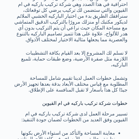
احترافية في هذا الصدد وهي شركة تركيب باركيه في ام
القيوين والتي ستضمن لك تركيب يرضي كل توقعاتك،
سنرافقك الطريق بدء من اختيار الباركيه الخشبي الملائم
لديكور مكتبك أو منزلك مرورًا بالتركيب الدقيق المتماشي
مع مساحة المكان حيث نراعي أن يتم التركيب بدون أي
هدر للألواح، علاوة على هذا تتميز تصاميم الباركيه بالتنوع
والعصرية مما يجعلها مثالية الاختيار لمختلف الأذواق.
لا نسلم لك المشروع إلا بعد القيام بكافة التشطيبات
اللازمة مثل صفرة الأرضية، وضع طبقات حماية، تلميع
الباركيه،
وتشمل خطوات العمل لدينا تقييم شامل للمساحة
المطلوبة مع قياس مختلف الأبعاد بدقة بعدها تجهيز الأرض
جيدًا كل هذا بأسعار لا تقبل المنافسة على الإطلاق.
خطوات شركة تركيب باركيه في ام القيوين
تسيير مرحلة العمل لدى شركة تركيب باركيه في ام
القيوين وفق العديد من الخطوات لضمان جودة التنفيذ:
معاينة المساحة والتأكد من استواء الأرض بكونها
نظيفة وخالية من الأوساخ وفي كافة الأحوال تلتزم