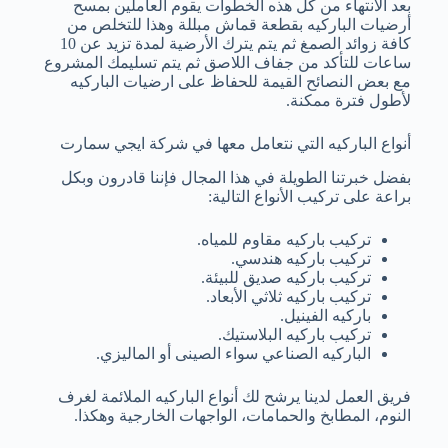
بعد الانتهاء من كل هذه الخطوات يقوم العاملين بمسح
أرضيات الباركيه بقطعة قماش مبللة وهذا للتخلص من
كافة زوائد الصمغ ثم يتم يترك الأرضية لمدة تزيد عن 10
ساعات للتأكد من جفاف اللاصق ثم يتم تسليمك المشروع
مع بعض النصائح القيمة للحفاظ على ارضيات الباركيه
لأطول فترة ممكنة.
أنواع الباركيه التي نتعامل معها في شركة ايجي سمارت
بفضل خبرتنا الطويلة في هذا المجال فإننا قادرون وبكل
براعة على تركيب الأنواع التالية:
تركيب باركيه مقاوم للمياه.
تركيب باركيه هندسي.
تركيب باركيه صديق للبيئة.
تركيب باركيه ثلاثي الأبعاد.
باركيه الفينيل.
تركيب باركيه البلاستيك.
الباركيه الصناعي سواء الصينى أو الماليزي.
فريق العمل لدينا يرشح لك أنواع الباركيه الملائمة لغرف
النوم، المطابخ والحمامات، الواجهات الخارجية وهكذا.