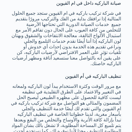
صيانة الباركيه داخل في ام القيوين
في شركة تركيب باركيه في ام القيوين ستجد جميع الحلول
المثالية إذا نرافقك بداية من الفك والتركيب مرورًا بتقديم
جميع خدمات الصيانة الدورية التي تحتاجها الأرضية
للتخلص من كافة العيوب على الحال دون تفاقم الأمر مع
استبدال الألواح التالفة، معالجة الانتفاخات والشقوق وبهتان
لون الباركيه إذا أننا أيضًا نقدم خدمات التلميع والجلي
ونراعي تقديم هذه الخدمة بدون إحداث أي خدوش أو
تلفيات تؤثر على العمر الافتراضي لأرضيات الباركيه، كن
على يقين أنه بالتواصل معنا ستسعيد أناقة ومظهر أرضيات
الباركيه خاصتك.
تنظيف الباركيه في أم القيوين
مع مرور الوقت وكثرة الاستخدام يبدأ لون الباركيه ولمعانه
في التغيير والاعتماد على الطرق التقليدية في تنظيفه
ليست كافية للحصول على مظهره الطبيعي ليصبح الحل
المضمون والمثالي هو التواصل مع شركة تركيب باركيه في
ام القيوين والتي تقدم لك أيضًا خدمة التنظيف والجلي
بأسعار مغرية، لدينا خطواتنا الخاصة في تنظيف الباركيه
تبدأ بإزالة كافة الأتربة والأوساخ والتخلص من البقع وبعدها
يتم تلميع كل المساحة المطلوبة، لا تشغل بالك بشأن المواد
المطلوبة للتنظيف وهذا لأننا نوفره لك، كما نستخدم أحدث