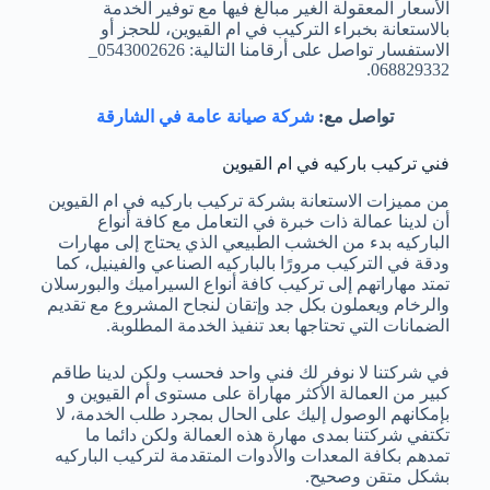
الأسعار المعقولة الغير مبالغ فيها مع توفير الخدمة
بالاستعانة بخبراء التركيب في ام القيوين، للحجز أو
الاستفسار تواصل على أرقامنا التالية: 0543002626_
068829332.
تواصل مع:
شركة صيانة عامة في الشارقة
فني تركيب باركيه في ام القيوين
من مميزات الاستعانة بشركة تركيب باركيه في ام القيوين
أن لدينا عمالة ذات خبرة في التعامل مع كافة أنواع
الباركيه بدء من الخشب الطبيعي الذي يحتاج إلى مهارات
ودقة في التركيب مرورًا بالباركيه الصناعي والفينيل، كما
تمتد مهاراتهم إلى تركيب كافة أنواع السيراميك والبورسلان
والرخام ويعملون بكل جد وإتقان لنجاح المشروع مع تقديم
الضمانات التي تحتاجها بعد تنفيذ الخدمة المطلوبة.
في شركتنا لا نوفر لك فني واحد فحسب ولكن لدينا طاقم
كبير من العمالة الأكثر مهاراة على مستوى أم القيوين و
بإمكانهم الوصول إليك على الحال بمجرد طلب الخدمة، لا
تكتفي شركتنا بمدى مهارة هذه العمالة ولكن دائما ما
تمدهم بكافة المعدات والأدوات المتقدمة لتركيب الباركيه
بشكل متقن وصحيح.