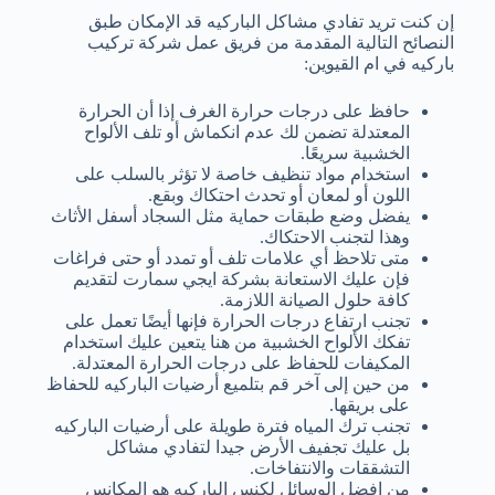
إن كنت تريد تفادي مشاكل الباركيه قد الإمكان طبق
النصائح التالية المقدمة من فريق عمل شركة تركيب
باركيه في ام القيوين:
حافظ على درجات حرارة الغرف إذا أن الحرارة
المعتدلة تضمن لك عدم انكماش أو تلف الألواح
الخشبية سريعًا.
استخدام مواد تنظيف خاصة لا تؤثر بالسلب على
اللون أو لمعان أو تحدث احتكاك وبقع.
يفضل وضع طبقات حماية مثل السجاد أسفل الأثاث
وهذا لتجنب الاحتكاك.
متى تلاحظ أي علامات تلف أو تمدد أو حتى فراغات
فإن عليك الاستعانة بشركة ايجي سمارت لتقديم
كافة حلول الصيانة اللازمة.
تجنب ارتفاع درجات الحرارة فإنها أيضًا تعمل على
تفكك الألواح الخشبية من هنا يتعين عليك استخدام
المكيفات للحفاظ على درجات الحرارة المعتدلة.
من حين إلى آخر قم بتلميع أرضيات الباركيه للحفاظ
على بريقها.
تجنب ترك المياه فترة طويلة على أرضيات الباركيه
بل عليك تجفيف الأرض جيدا لتفادي مشاكل
التشققات والانتفاخات.
من افضل الوسائل لكنس الباركيه هو المكانس