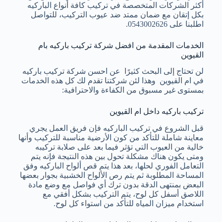
أكثر الشركات المتخصصة في تركيب كافة أنواع الباركيه
بكل إتقان مع ضمان ممتد ضد عيوب التركيب، للتواصل
اطلبنا على 0543002626.
الخدمات المقدمة من افضل شركة تركيب باركيه بام
القيوين
لن تحتاج إلى البحث كثيرًا عن احسن شركة تركيب باركيه
في ام القيوين وهذا لئن شركتنا تقدم لك كل هذه الخدمات
بمستوى غير مسبوق من الكفاءة والاحترافية:
تركيب باركيه داخل ام القيوين
قبل الشروع في تركيب الباركيه فإن فريق العمل يجري
معاينة شاملة للتأكد من كون الأرضية مناسبة للتركيب وأنها
خالية من العيوب التي تؤثر فيما بعد على صلابة تركيبه
ومتى يكون هناك مشكلة تحول بين هذه النتيجة فإنه يتم
التعامل الفوري لحلها، بعد هذا يتم قص ألواح الباركيه وفق
المساحة المطلوبة ثم يتم رص الألواح الخشبية بجوار بعضها
البعض بمنتهى الدقة بدون ترك أي فواصل مع وضع مادة
اللاصق أسفل كل لوح، يتم التركيب بشكل أفقي مع
استخدام ميزان المياه للتأكد من استواء كل لوح.