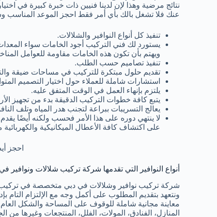
نتائج مرضية وهذا لإن لدينا فنيين ذات خبرة كبيرة في اختيا
عنك فلا تشغل بالك بأي أمر فقط احجز الموعد المناسب وسن
تنفيذ كل أنواع النوافير والشلالات.
يستورد لك فني التركيب أجود الخامات سواء المعدات
ويهتم بأن تكون هذه الخامات مقاومة للعوامل المناخي
تنفيذ تصاميم حسب الطلب.
تقديم حلول مبتكرة للتركيب في مساحات ضيقة والت
استشارات شاملة للعملاء حول اختيار التصميم المتواف
يلتزم بإنهاء العمل في الوقت المتفق عليه.
يتبع كافة خطوات التركيب الدقيقة بدء من تجهيز الأ
يعالج التسريبات ببراعة لتجنب هدر المياه وتلف النافو
لا ينتهي دوره على هذا الأمر فحسب ولكنه أيضًا يقدم
على اكتشاف كافة الأعطال الميكانيكية والكهربائية م
احجز أي
أنواع النوافير التي تقدمها شركة تركيب شلالات ونوافير في
شركة تركيب نوافير وشلالات في دبي متخصصة في تركيب كا
ونتعهد بتقديم المطلوب على أكمل وجه مع الإلتزام التام بإد
معاينة مجانية شاملة للوقوف على المساحة والشكل العام وإل
المنازل، الفنادق، المولات، الفلل، المنتجعات وغيرها من ال