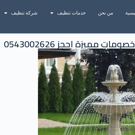
يسية
من نحن
خدمات تنظيف
شركة تنظيف
ت مميزة احجز 0543002626