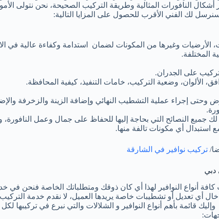
ر أشكال النافورات المثالية وطريقة التركيب الصحيحة، نحن نتولى الأمور
رسل لك الفني الأقرب للحصول على المزايا التالية:
، الأرضيات وغيرها من المكونات لضمان استدامة وكفاءة عالية في الا
ة المختلفة.
ركيب على الجدران.
ق، الألوان، وضعية التركيب، خامات التنفيذ، كيفية المحافظة.
رض وحتى إجراء عملية التشطيب النهائي وإضافة الزينة والزخرفة والإضا
رة.
 لك جميع النصائح التي بحاجة إليها للحفاظ على جمال وعمل النافورة، 
ع استبدال أي مكونات تالفة منها.
ضا/
تركيب نوافير في الشارقة
 دبي
فة أنواع النوافير لهذا أي كان ذوقك ومتطلباتك الخاصة فنحن في خد
خال أي تعديل أو تشطيبات خاصة يريدها العميل، لا نقدم خدمة التركيب إ
يك قائمة بأهم أنواع النوافير و الشلالات والتي نبرع في تركيبها لكل
جهات: