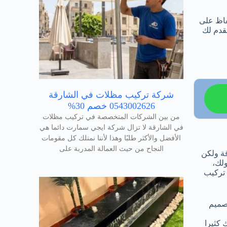
فاظ على
نقدم لك
شركة تركيب مظلات في الشارقة
0543002626 خصم 30%
من بين الشركات المتخصصة في تركيب مظلات
في الشارقة لا تزال شركة ايجي سمارت دائما هي
الأفضل والأكثر طلبًا وهذا لأننا نمتلك كل مقومات
النجاح من حيث العمالة المدربة على
قة ولكن
لك،
 تركيب
تصميم
 كثيرا