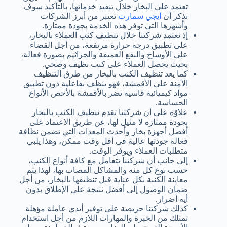
تعتمد على البخار خلال تنفيذ خدماتها، بالتأكيد سوف
نذكر أن
ايجي سمارت
تعتبر من أبرز الشركات
وأشهرها التي توفر هذه الخدمة بجودة ممتازة.
إذ تعتمد شركتنا خلال تنظيف كنب العملاء بالبخار،
على تطبيق درجة حرارة مرتفعة، من أجل القضاء
على الأوساخ والبقع العميقة والجراثيم بصورة فعالة،
بحيث يحصل العملاء على كنب نظيف وصحي.
كما يعد تنظيف الكنب بالبخار من طرق التنظيف
الآمنة على الأقمشة، فهو ينظف بفاعلية دون تطبيق
مواد كيميائية قاسية تضر بالأقمشة بالأخص الأنواع
الحساسة.
علاوًة على أن شركتنا تقدم تنظيف الكنب بالبخار
بجودة ممتازة لا مثيل لها، عن طريق الاعتماد على
أفضل أجهزة بخار وأحدث المعدات التي تضمن نظافة
فعالة جودتها عالية في أقل وقت ممكن، وهذا يلبي
متطلبات العملاء ويوفر الوقت.
إلى جانب أن شركتنا تتعامل مع كافة أنواع الكنب،
حسب نوع كل منه والمشاكل المصاب بها، لهذا يتم
معاينة الكنبة بكل عناية قبل تنظيفها بالبخار، من أجل
ضمان الوصول إلى أفضل نتيجة على الإطلاق بدون
أية أضرار.
كذلك شركتنا حريصة على توفير أيدي عاملة مؤهلة
تمتلك من الخبرة والمهارات اللازم من أجل استخدام