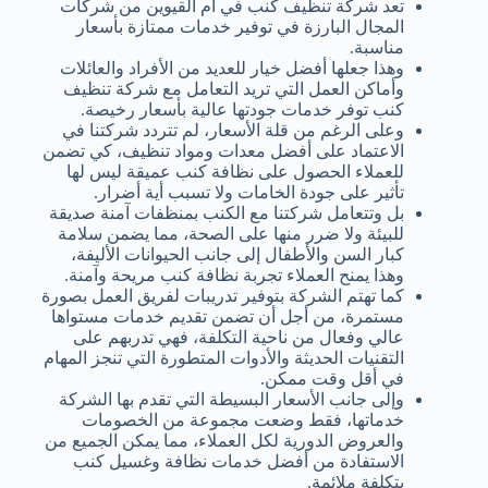
تعد شركة تنظيف كنب في أم القيوين من شركات
المجال البارزة في توفير خدمات ممتازة بأسعار
مناسبة.
وهذا جعلها أفضل خيار للعديد من الأفراد والعائلات
وأماكن العمل التي تريد التعامل مع شركة تنظيف
كنب توفر خدمات جودتها عالية بأسعار رخيصة.
وعلى الرغم من قلة الأسعار، لم تتردد شركتنا في
الاعتماد على أفضل معدات ومواد تنظيف، كي تضمن
للعملاء الحصول على نظافة كنب عميقة ليس لها
تأثير على جودة الخامات ولا تسبب أية أضرار.
بل وتتعامل شركتنا مع الكنب بمنظفات آمنة صديقة
للبيئة ولا ضرر منها على الصحة، مما يضمن سلامة
كبار السن والأطفال إلى جانب الحيوانات الأليفة،
وهذا يمنح العملاء تجربة نظافة كنب مريحة وآمنة.
كما تهتم الشركة بتوفير تدريبات لفريق العمل بصورة
مستمرة، من أجل أن تضمن تقديم خدمات مستواها
عالي وفعال من ناحية التكلفة، فهي تدربهم على
التقنيات الحديثة والأدوات المتطورة التي تنجز المهام
في أقل وقت ممكن.
وإلى جانب الأسعار البسيطة التي تقدم بها الشركة
خدماتها، فقط وضعت مجموعة من الخصومات
والعروض الدورية لكل العملاء، مما يمكن الجميع من
الاستفادة من أفضل خدمات نظافة وغسيل كنب
بتكلفة ملائمة.