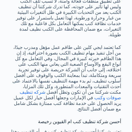
على تطبيق منظفات فعالة وآمنة، لا تسبب تلف الكنب
وليس لها تأثير على جودته، كما تدرك شركتنا أن تنظيف
الكنب يعد من التحديات الكبيرة في ظل التغيرات البيئية
من غبار وحرارة ورطوبة، لهذا تعمل باستمرار على توفير
خدمات نظافة كنب يمكنها التعامل بكل فاعلية مع تلك
التغيرات، مع ضمان المحافظة على الكنب نظيف لمدة
طويلة.
كما تعتمد ايجي كلين على طاقم عمل مؤهل ومدرب جيدًا،
من أجل تنفيذ مهام تنظيف الكنب بصورة احترافية، إذ إن
هذا الطاقم خبرته كبيرة في المجال، وفي التعامل مع كل
أنواع البقع والأوساخ الصعبة التي يعاني منها الكنب على
اختلافه، إلى جانب أن الشركة حريصة على توفير تجربة
سريعة ومتكاملة، تبدأ بمعاينة الكنب والوقوف على أفضل
أسلوب تنظيف، ثم بدء مهمة التنظيف نفسها بالاعتماد على
أحدث التقنيات والمعدات المتطورة، وكل تلك المزايا،
مكنت شركتنا من أن تكون وتظل أفضل
شركه تنظيف
صوفات وكنب
في الإمارات وجعلها أفضل خيار لكل عميل
يريد الحصول على خدمة نظافة كنب ممتازة بشكل شامل
مع ضمان أفضل النتائج.
أحسن شركة تنظيف كنب ام القيوين رخيصة
تعتبر شركتنا أحسن شركة تنظيف كنب في أم القيوين وهذا