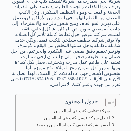
شركة ايجي سمارت هي شركة تنظيف كنب في أم القيوين
يعرف عنها الكفاءة والجودة العالية، إذ تعتمد على التقنيات
الحديثة والمعدات ومواد التنظيف المبتكرة، ولأن الكنب
النظيف من القطع الهامة في العديد من الأماكن فهو يعمل
على تعزيز الجو العام، ومنح شعور بالراحة والاسترخاء، إلى
جانب أنه يعطي صورة عن المكان بشكل إيجابي، فقط
اهتمت شركتنا بتوفير حول نظافة كاملة تلائم كل العملاء،
ولا توفر شركتنا تنظيف سطحي للكنب فقط، ولكن خدمة
شاملة وكاملة يدخل ضمنها التخلص من البقع والأوساخ،
وتوفير تعقيم دقيق يقضي على البكتيريا والجراثيم، من أجل
ضمان بيئة نظيفة وصحية، إلى جانب أن ايجي سمارت
تعتمد على طاقم عمل مدرب ومُحترف، يعمل بكل كفاءة
ومهارة من أجل ضمان منح العملاء نتائج مميزة، أما
بخصوص الأسعار فهي عادلة تلائم كل العملاء، لهذا اتصل بنا
الآن على الأرقام 00971558810721، 00971525940205 حتى
تعزز من جودة وعمر كنبك الافتراضي.
جدول المحتوى
شركة تنظيف كنب في أم القيوين
افضل شركة غسيل كنب في ام القيوين
أحسن شركة تنظيف كنب ام القيوين رخيصة