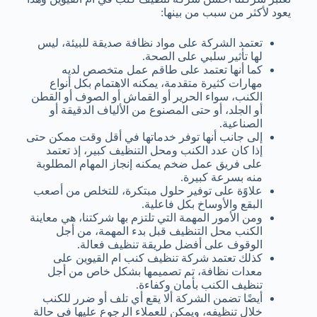
يعود لأكثر من سبب من بينها:
تعتمد الشركة على مواد نظافة صديقة للبيئة، ليس
لها تأثير سلبي على الصحة.
كما أنها تعتمد على طاقم عمل متخصص لديه
مهارات كثيرة متقدمة، يمكنه الاهتمام بكل أنواع
الكنب، سواء الحرير أو القماش أو الصوف أو القطن
أو الجلد، أو حتى المصنوع من الألياف الدقيقة أو
الصناعية.
إلى جانب أنها توفر خدماتها في أقل وقت ممكن حتى
إذا كان عدد الكنب ومحل التنظيف كبير، إذ تعتمد
على فريق عمل ضخم يمكنه إنجاز المهام المطلوبة
منه بسرعة كبيرة.
علاوًة على توفير حلول مبتكرة، للتخلص من أصعب
البقع والأوساخ بكل فاعلية.
ومن الأمور المهمة التي تلتزم بها شركتنا، هي معاينة
الكنب محل التنظيف قبل بدء المهمة، من أجل
الوقوف على أفضل طريقة تنظيف فعالة.
كذلك تعتمد شركة تنظيف كنب ام القيوين على
معدات نظافة، تم تصميمها بشكل خاص من أجل
تنظيف الكنب بأمان وكفاءة.
أيضًا تضمن الشركة ألا يقع أي تلف أو ضرر للكنب
خلال تنظيفه، ويمكن للعملاء الرجوع عليها في حالة