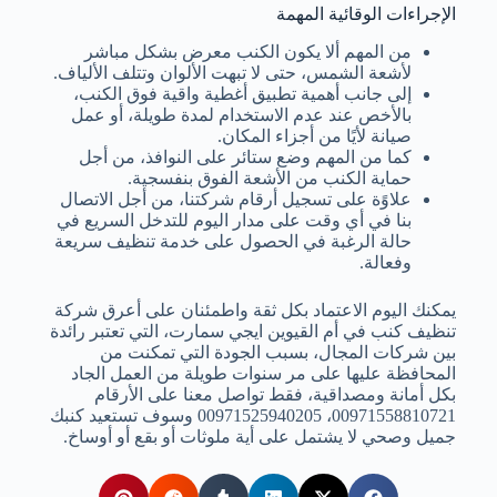
الإجراءات الوقائية المهمة
من المهم ألا يكون الكنب معرض بشكل مباشر
لأشعة الشمس، حتى لا تبهت الألوان وتتلف الألياف.
إلى جانب أهمية تطبيق أغطية واقية فوق الكنب،
بالأخص عند عدم الاستخدام لمدة طويلة، أو عمل
صيانة لأيًا من أجزاء المكان.
كما من المهم وضع ستائر على النوافذ، من أجل
حماية الكنب من الأشعة الفوق بنفسجية.
علاوًة على تسجيل أرقام شركتنا، من أجل الاتصال
بنا في أي وقت على مدار اليوم للتدخل السريع في
حالة الرغبة في الحصول على خدمة تنظيف سريعة
وفعالة.
يمكنك اليوم الاعتماد بكل ثقة واطمئنان على أعرق شركة
تنظيف كنب في أم القيوين ايجي سمارت، التي تعتبر رائدة
بين شركات المجال، بسبب الجودة التي تمكنت من
المحافظة عليها على مر سنوات طويلة من العمل الجاد
بكل أمانة ومصداقية، فقط تواصل معنا على الأرقام
00971558810721، 00971525940205 وسوف تستعيد كنبك
جميل وصحي لا يشتمل على أية ملوثات أو بقع أو أوساخ.