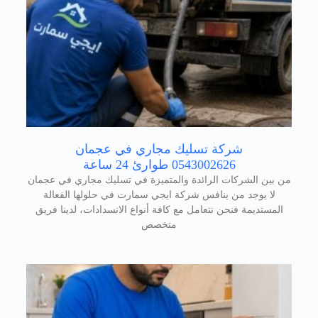
شركة تسليك مجاري في عجمان
0543002626 طوارئ 24 ساعة
من بين الشركات الرائدة والمتميزة في تسليك مجاري في عجمان
لا يوجد من ينافس شركة ايجي سمارت في حلولها الفعالة
المستديمة فنحن نتعامل مع كافة أنواع الانسدادات، لدينا فريق
متخصص