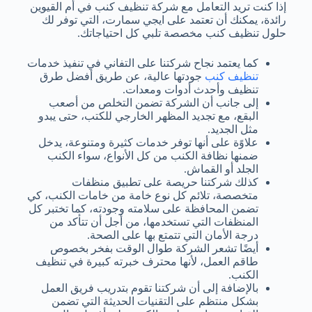
إذا كنت تريد التعامل مع شركة تنظيف كنب في أم القيوين
رائدة، يمكنك أن تعتمد على ايجي سمارت، التي توفر لك
حلول تنظيف كنب مخصصة تلبي كل احتياجاتك.
كما يعتمد نجاح شركتنا على التفاني في تنفيذ خدمات
تنظيف كنب
جودتها عالية، عن طريق أفضل طرق
تنظيف وأحدث أدوات ومعدات.
إلى جانب أن الشركة تضمن التخلص من أصعب
البقع، مع تجديد المظهر الخارجي للكتب، حتى يبدو
مثل الجديد.
علاوًة على أنها توفر خدمات كثيرة ومتنوعة، يدخل
ضمنها نظافة الكنب من كل الأنواع، سواء الكنب
الجلد أو القماش.
كذلك شركتنا حريصة على تطبيق منظفات
متخصصة، تلائم كل نوع خامة من خامات الكنب، كي
تضمن المحافظة على سلامته وجودته، كما تختبر كل
المنظفات التي تستخدمها، من أجل أن تتأكد من
درجة الأمان التي تتمتع بها على الصحة.
أيضًا تشعر الشركة طوال الوقت بفخر بخصوص
طاقم العمل، لأنها محترف خبرته كبيرة في تنظيف
الكنب.
بالإضافة إلى أن شركتنا تقوم بتدريب فريق العمل
بشكل منتظم على التقنيات الحديثة التي تضمن