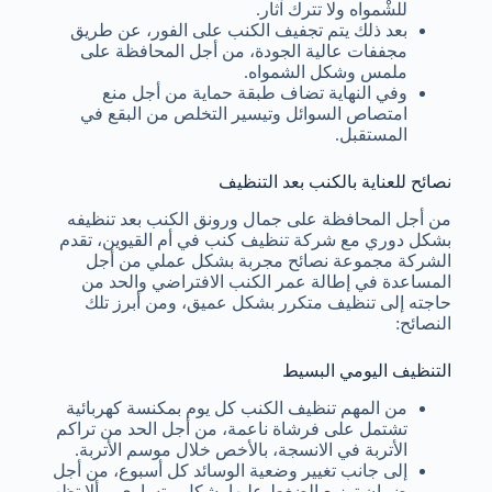
للشْمواه ولا تترك آثار.
بعد ذلك يتم تجفيف الكنب على الفور، عن طريق
مجففات عالية الجودة، من أجل المحافظة على
ملمس وشكل الشمواه.
وفي النهاية تضاف طبقة حماية من أجل منع
امتصاص السوائل وتيسير التخلص من البقع في
المستقبل.
نصائح للعناية بالكنب بعد التنظيف
من أجل المحافظة على جمال ورونق الكنب بعد تنظيفه
بشكل دوري مع شركة تنظيف كنب في أم القيوين، تقدم
الشركة مجموعة نصائح مجربة بشكل عملي من أجل
المساعدة في إطالة عمر الكنب الافتراضي والحد من
حاجته إلى تنظيف متكرر بشكل عميق، ومن أبرز تلك
النصائح:
التنظيف اليومي البسيط
من المهم تنظيف الكنب كل يوم بمكنسة كهربائية
تشتمل على فرشاة ناعمة، من أجل الحد من تراكم
الأتربة في الانسجة، بالأخص خلال موسم الأتربة.
إلى جانب تغيير وضعية الوسائد كل أسبوع، من أجل
ضمان توزيع الضغط عليها بشكل متساوي، وألا تظهر