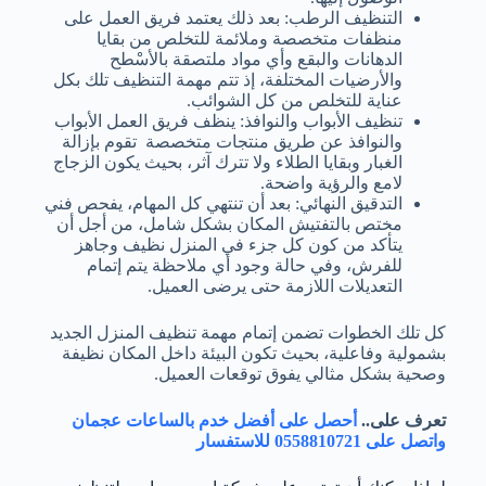
التنظيف الرطب: بعد ذلك يعتمد فريق العمل على
منظفات متخصصة وملائمة للتخلص من بقايا
الدهانات والبقع وأي مواد ملتصقة بالأسْطح
والأرضيات المختلفة، إذ تتم مهمة التنظيف تلك بكل
عناية للتخلص من كل الشوائب.
تنظيف الأبواب والنوافذ: ينظف فريق العمل الأبواب
والنوافذ عن طريق منتجات متخصصة تقوم بإزالة
الغبار وبقايا الطلاء ولا تترك آثر، بحيث يكون الزجاج
لامع والرؤية واضحة.
التدقيق النهائي: بعد أن تنتهي كل المهام، يفحص فني
مختص بالتفتيش المكان بشكل شامل، من أجل أن
يتأكد من كون كل جزء في المنزل نظيف وجاهز
للفرش، وفي حالة وجود أي ملاحظة يتم إتمام
التعديلات اللازمة حتى يرضى العميل.
كل تلك الخطوات تضمن إتمام مهمة تنظيف المنزل الجديد
بشمولية وفاعلية، بحيث تكون البيئة داخل المكان نظيفة
وصحية بشكل مثالي يفوق توقعات العميل.
تعرف على..
أحصل على أفضل خدم بالساعات عجمان
واتصل على 0558810721 للاستفسار