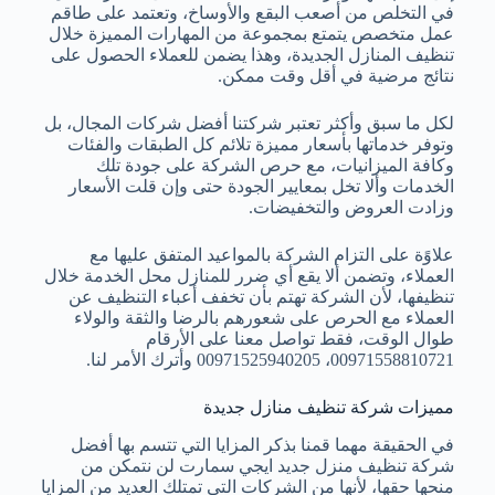
في التخلص من أصعب البقع والأوساخ، وتعتمد على طاقم
عمل متخصص يتمتع بمجموعة من المهارات المميزة خلال
تنظيف المنازل الجديدة، وهذا يضمن للعملاء الحصول على
نتائج مرضية في أقل وقت ممكن.
لكل ما سبق وأكثر تعتبر شركتنا أفضل شركات المجال، بل
وتوفر خدماتها بأسعار مميزة تلائم كل الطبقات والفئات
وكافة الميزانيات، مع حرص الشركة على جودة تلك
الخدمات وألا تخل بمعايير الجودة حتى وإن قلت الأسعار
وزادت العروض والتخفيضات.
علاوًة على التزام الشركة بالمواعيد المتفق عليها مع
العملاء، وتضمن ألا يقع أي ضرر للمنازل محل الخدمة خلال
تنظيفها، لأن الشركة تهتم بأن تخفف أعباء التنظيف عن
العملاء مع الحرص على شعورهم بالرضا والثقة والولاء
طوال الوقت، فقط تواصل معنا على الأرقام
00971558810721، 00971525940205 وأترك الأمر لنا.
مميزات شركة تنظيف منازل جديدة
في الحقيقة مهما قمنا بذكر المزايا التي تتسم بها أفضل
شركة تنظيف منزل جديد ايجي سمارت لن نتمكن من
منحها حقها، لأنها من الشركات التي تمتلك العديد من المزايا