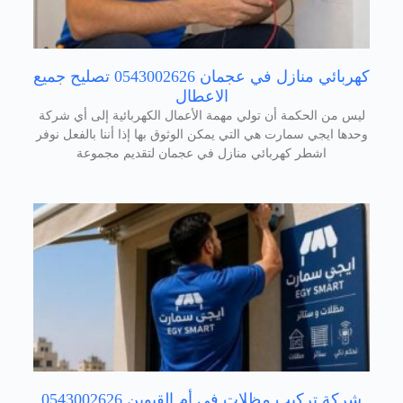
كهربائي منازل في عجمان 0543002626 تصليح جميع
الاعطال
ليس من الحكمة أن تولي مهمة الأعمال الكهربائية إلى أي شركة
وحدها ايجي سمارت هي التي يمكن الوثوق بها إذا أننا بالفعل نوفر
اشطر كهربائي منازل في عجمان لتقديم مجموعة
شركة تركيب مظلات في أم القيوين 0543002626