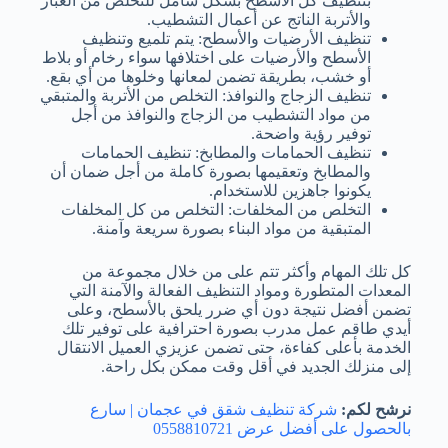
بتنظيف كل الأسطح بشكل شامل للتخلص من الغبار
والأتربة الناتج عن أعمال التشطيب.
تنظيف الأرضيات والأسطح: يتم تلميع وتنظيف
الأسطح والأرضيات على اختلافها سواء رخام أو بلاط
أو خشب، بطريقة تضمن لمعانها وخلوها من أي بقع.
تنظيف الزجاج والنوافذ: التخلص من الأتربة والمتبقي
من مواد التشطيب من الزجاج والنوافذ من أجل
توفير رؤية واضحة.
تنظيف الحمامات والمطابخ: تنظيف الحمامات
والمطابخ وتعقيمها بصورة كاملة من أجل ضمان أن
يكونوا جاهزين للاستخدام.
التخلص من المخلفات: التخلص من كل المخلفات
المتبقية من مواد البناء بصورة سريعة وآمنة.
كل تلك المهام وأكثر تتم على من خلال مجموعة من
المعدات المتطورة ومواد التنظيف الفعالة والآمنة التي
تضمن أفضل نتيجة دون أي ضرر يلحق بالأسطح، وعلى
أيدي طاقم عمل مدرب بصورة احترافية على توفير تلك
الخدمة بأعلى كفاءة، حتى تضمن عزيزي العميل الانتقال
إلى منزلك الجديد في أقل وقت ممكن بكل راحة.
نرشح لكم:
شركة تنظيف شقق في عجمان | سارع
بالحصول على أفضل عرض 0558810721