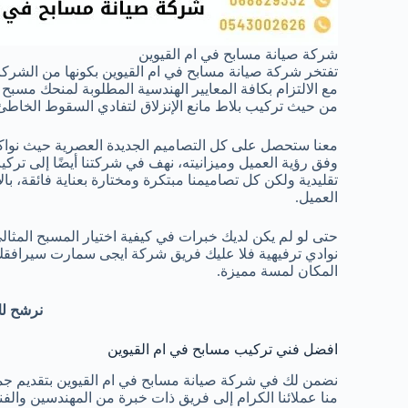
شركة صيانة مسابح في ام القيوين
تفتخر شركة صيانة مسابح في ام القيوين بكونها من الشركا
مع الالتزام بكافة المعايير الهندسية المطلوبة لمنحك مسبح 
من حيث تركيب بلاط مانع الإنزلاق لتفادي السقوط الخاطئ أ
معنا ستحصل على كل التصاميم الجديدة العصرية حيث نواكب أ
وفق رؤية العميل وميزانيته، نهف في شركتنا أيضًا إلى ترك
تقليدية ولكن كل تصاميمنا مبتكرة ومختارة بعناية فائقة، ب
العميل.
حتى لو لم يكن لديك خبرات في كيفية اختيار المسبح المثا
نوادي ترفيهية فلا عليك فريق شركة ايجى سمارت سيرافق
المكان لمسة مميزة.
نرشح ل
افضل فني تركيب مسابح في ام القيوين
نضمن لك في شركة صيانة مسابح في ام القيوين بتقديم جميع
منا عملائنا الكرام إلى فريق ذات خبرة من المهندسين والفن