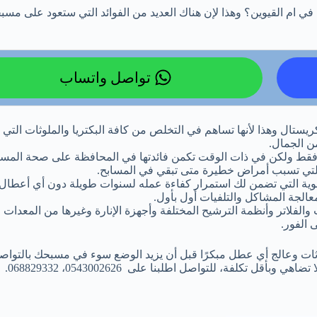
في ام القيوين؟ وهذا لإن هناك العديد من الفوائد التي ستعود على مس
تواصل واتساب
ستال وهذا لأنها تساهم في التخلص من كافة البكتريا والملوثات التي 
من الجمال.
الي فقط ولكن في ذات الوقت تكمن فائدتها في المحافظة على صحة المس
التي تسبب أمراض خطيرة متى تبقي في المسابح.
لقوية التي تضمن لك استمرار كفاءة عمله لسنوات طويلة دون أي أعطال
الجة المشاكل والتلفيات أول بأول.
لاتر وأنظمة الترشيح المختلفة وأجهزة الإنارة وغيرها من المعدات 
 الفور.
ات وعالج أي عطل مبكرًا قبل أن يزيد الوضع سوء في مسبحك بالتواص
تكلفة، للتواصل اطلبنا على 0543002626، 068829332.