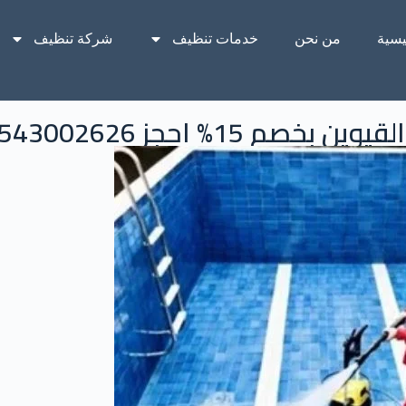
يسية
من نحن
خدمات تنظيف
شركة تنظيف
15% احجز 0543002626