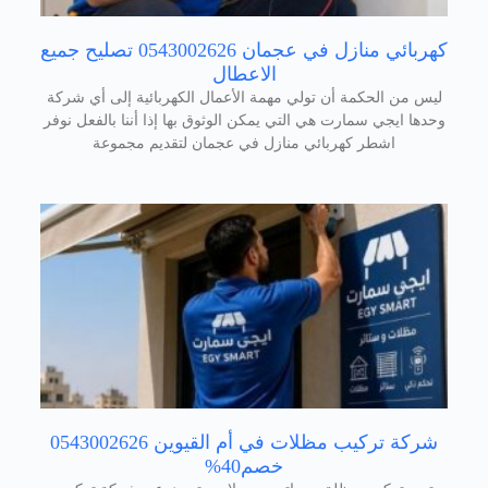
كهربائي منازل في عجمان 0543002626 تصليح جميع
الاعطال
ليس من الحكمة أن تولي مهمة الأعمال الكهربائية إلى أي شركة
وحدها ايجي سمارت هي التي يمكن الوثوق بها إذا أننا بالفعل نوفر
اشطر كهربائي منازل في عجمان لتقديم مجموعة
شركة تركيب مظلات في أم القيوين 0543002626
خصم40%