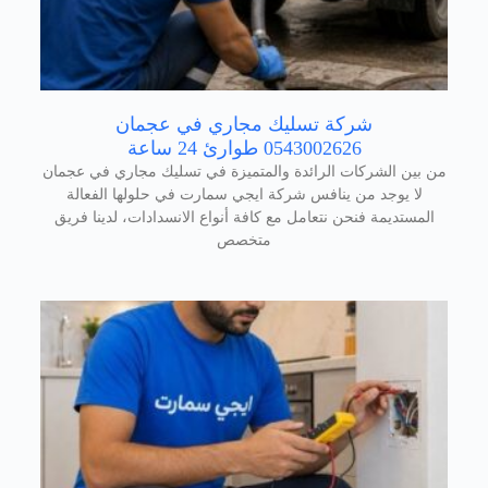
شركة تسليك مجاري في عجمان
0543002626 طوارئ 24 ساعة
من بين الشركات الرائدة والمتميزة في تسليك مجاري في عجمان
لا يوجد من ينافس شركة ايجي سمارت في حلولها الفعالة
المستديمة فنحن نتعامل مع كافة أنواع الانسدادات، لدينا فريق
متخصص