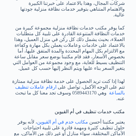
شركات المجال، وهذا بالاعتماد على خبرتنا الكبيرة
والاهتمام المتناهي بتوفير خدمات نظافة منزلية جودتها
عالية.
كما يوفر مكتب خدمات نظافة منزلية مجموعة كبيرة من
خدمات النظافة المتنوعة القادرة على تلبية كل متطلبات
العملاء، بحيث يشمل ذلك كل ركن في منزل العميل، وهذا
بالاعتماد على خادمات وعاملات يعملن بكل مهارة وكفاءة
مع الالتزام بكل المهام المحددة والمدة المتفق عليها، أما
بخصوص الأسعار، فقد قام مكتبنا بوضع سعر مقابل ساعة
التنظيف بسيط للغاية، مع وجود مجموعة من العوامل التي
يتغير السعر بناء عليها ويتم النظر إليها حسب كل عميل.
لهذا إذا كنت تريد الحصول على خدمة نظافة منزلية ممتازة
تتم على الوجه الأكمل، تواصل على
ارقام عاملات تنظيف
بالساعة
وهي 0589443170 وسوف تجد معنا كل ما تبحث
عنه.
مكتب خدمات تنظيف في أم القيوين
يعتبر مكتبنا أحسن
مكاتب خدم في أم القيوين
، لأنه يوفر
حلول تنظيف كثيرة ومهمة قادرة على تلبية احتياجات
الأماكن المختلفة، سواء منازل أو غير ذلك من الأماكن، مع