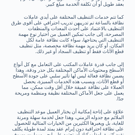
بعقد طويل أو أن تكلفة الخدمة مبلغ كبير.
كما تتم خدمات التنظيف المختلفة على أيدي عاملات
نظافة بالساعة تم تدريبهن تدريب احترافي على أقوى طرق
التنظيف بالاعتماد على أحدث المعدات والمنظفات
المصرحة، إلى جانب تمكين العميل من اختيار نوع مهمة
التنظيف التي يحتاجها، سواء كانت نظافة عامة لكل
المكان، أو كان يريد مهمة نظافة مخصصة، مثل تنظيف
قطع الأثاث فقط أو تنظيف السجاد أو غير ذلك.
إلى جانب قدرة عاملات المكتب على التعامل مع كل أنواع
الأسطح ومحتويات الأماكن المختلفة بكل حذر ودقة، وهذا
يضمن نظافة فعالة ليس لها تأثير سلبي على جودة الأسطح
أو قطع الأثاث، وبسبب هذه الخدمات المميزة، يحصل
العملاء على نظافة عميقة خلال أقل وقت ممكن، مما
يعمل على جعل الأماكن المختلفة نظيفة ومنظمة ومريحة
جدًا.
علاوًة على إتاحة إمكانية أن يختار العميل موعد التنظيف
الملائم مع جدوله الزمني، وهذا جعل لخدمة سهلة ومرنة
للغاية، بل ويعبرها الكثيرين من الخيارات المثالية للحصول
على نظافة احترافية دون إبرام عقد يمتد لمدة طويلة يكلف
نقود كثيرة، لهذا يمكنك أن تعتمد على ايجي سمارت وسوف