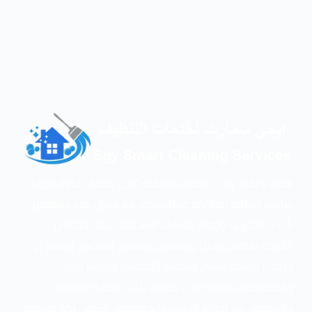
تقدم شركة “إيجي سمارت للتنظيف” في عجمان حلولا مهنية
شاملة للعناية بمنازلكم ومرافقكم، مع فريق مدرب ومجهز
بأحدث الأجهزة ومواد التنظيف الصديقة للبيئة، تتخصص
الشركة بتنظيف الفلل والقصور والشقق السكنية، إضافة إلى
خدمات تنظيف الستائر وتعقيم الأقمشة وتلميع الكنب
والمفروشات، تلتزم إيجي سمارت بأعلى معايير الجودة
والسلامة، مع احترام الوقت والخصوصية، لتضمن لكم مساحة